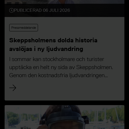
PUBLICERAD 06 JULI 2026
Pressmeddelande
Skeppsholmens dolda historia
avslöjas i ny ljudvandring
I sommar kan stockholmare och turister
upptäcka en helt ny sida av Skeppsholmen.
Genom den kostnadsfria ljudvandringen
"Skeppsholmen under ytan" får besökare följa
med genom historien och under vattenytan
tillsammans med museet Vraks expert och
marinarkeolog Jim Hansson.