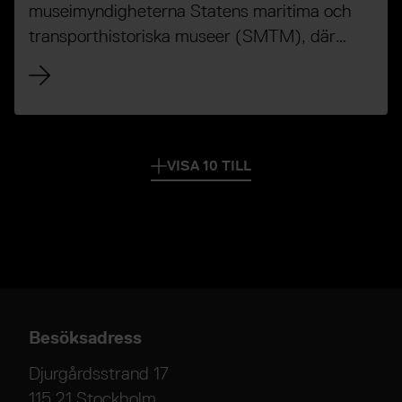
museimyndigheterna Statens maritima och
transporthistoriska museer (SMTM), där
Vrak – Museum of Wrecks ingår, och Statens
försvarshistoriska museer (SFHM) ett
gemensamt uppdrag att lämna förslag på hur
SFHM:s uppgifter kan överföras till och
inordnas i SMTM.
VISA 10 TILL
Besöksadress
Djurgårdsstrand 17
115 21 Stockholm