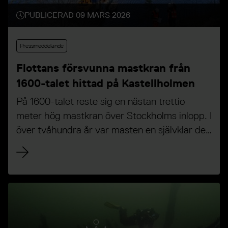
PUBLICERAD 09 MARS 2026
Pressmeddelande
​​​​​​​Flottans försvunna mastkran från
1600-talet hittad på Kastellholmen
På 1600-talet reste sig en nästan trettio
meter hög mastkran över Stockholms inlopp. I
över tvåhundra år var masten en självklar del
av stadens siluett tills kranen revs på 1880-
talet. Nu har marinarkeologer från museet
Vrak lyckats lokalisera tydliga lämningar efter
den historiska mastkranen på Kastellholmen.