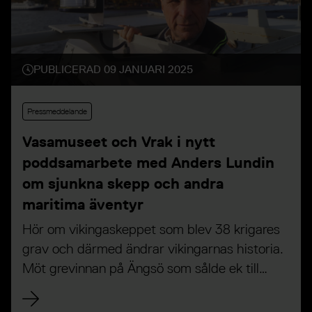
PUBLICERAD 09 JANUARI 2025
Pressmeddelande
Vasamuseet och Vrak i nytt
poddsamarbete med Anders Lundin
om sjunkna skepp och andra
maritima äventyr
Hör om vikingaskeppet som blev 38 krigares
grav och därmed ändrar vikingarnas historia.
Möt grevinnan på Ängsö som sålde ek till
bygget av skeppet Vasa och hennes
systerskepp Äpplet.