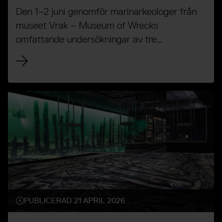
Den 1–2 juni genomför marinarkeologer från
museet Vrak – Museum of Wrecks
omfattande undersökningar av tre
kulturhistoriskt värdefulla vrak i
Ångermanälven och vid Ulvön i
Västernorrland. Arbetet sker på uppdrag av
Länsstyrelsen Västernorrland och genomförs i
nära samarbete med Kustbevakningen,
Polismyndigheten och Nordic Maritime
Group.
PUBLICERAD 21 APRIL 2026