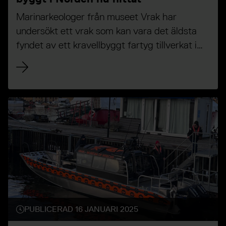
Marinarkeologer från museet Vrak har
undersökt ett vrak som kan vara det äldsta
fyndet av ett kravellbyggt fartyg tillverkat i
Norden.
PUBLICERAD 16 JANUARI 2025