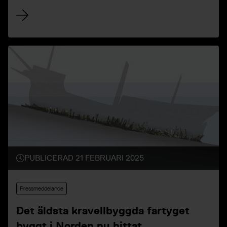
uppdraget från regeringen om att lämna
förslag på hur SFHM:s uppgifter kan
överföras till och inordnas i SMTM.
Myndigheterna har överlämnat en gemensam
rapport till Kulturdepartementet.
PUBLICERAD 21 FEBRUARI 2025
Pressmeddelande
Det äldsta kravellbyggda fartyget
byggt i Norden nu hittat