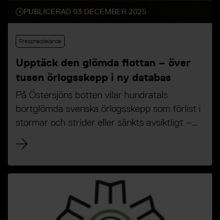
PUBLICERAD 03 DECEMBER 2025
Pressmeddelande
Upptäck den glömda flottan – över
tusen örlogsskepp i ny databas
På Östersjöns botten vilar hundratals
bortglömda svenska örlogsskepp som förlist i
stormar och strider eller sänkts avsiktligt –
däribland Vasas systerskepp Äpplet. Nu blir
denna glömda flottas historia tillgänglig för
alla i en ny databas: Örloggen.