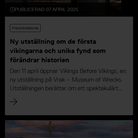
PUBLICERAD 07 APRIL 2025
Pressmeddelande
Ny utställning om de första
vikingarna och unika fynd som
förändrar historien
Den 11 april öppnar Vikings Before Vikings, en
ny utställning på Vrak – Museum of Wrecks.
Utställningen berättar om ett spektakulärt
arkeologiskt fynd i form av två båtgravar från
700-talet och omdefinierar vår syn på
vikingarnas ursprung.