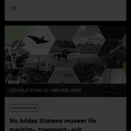
med sin familj och blev därmed museets
100.000:e besökare! Det är besöksrekord för
museet sedan starten.
PUBLICERAD 02 JANUARI 2026
Pressmeddelande
Nu bildas Statens museer för
maritim-, transport- och