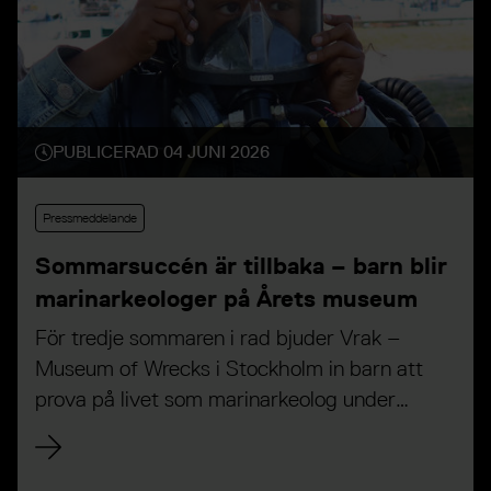
PUBLICERAD 04 JUNI 2026
Pressmeddelande
Sommarsuccén är tillbaka – barn blir
marinarkeologer på Årets museum
För tredje sommaren i rad bjuder Vrak –
Museum of Wrecks i Stockholm in barn att
prova på livet som marinarkeolog under
sommarlovet. Genom lekfulla och lärorika
aktiviteter får deltagarna utforska Östersjöns