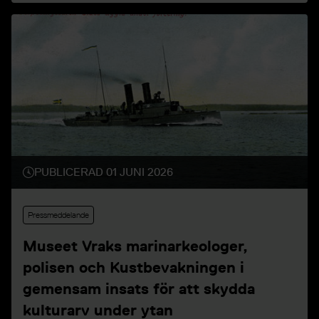
vrak, historia och kulturarv – samtidigt som
museet vill ge fler familjer möjlighet till en
prisvärd och meningsfull sommarupplevelse i
Stockholm.
PUBLICERAD 01 JUNI 2026
Pressmeddelande
Museet Vraks marinarkeologer,
polisen och Kustbevakningen i
gemensam insats för att skydda
kulturarv under ytan