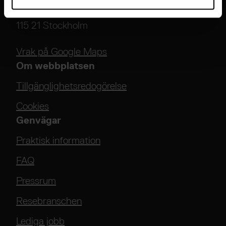
Djurgårdsstrand 17
115 21 Stockholm
Vrak på Google Maps
Om webbplatsen
Tillgänglighetsredogörelse
Cookies
Genvägar
Praktisk information
FAQ
Pressrum
Resebranschen
Lediga jobb