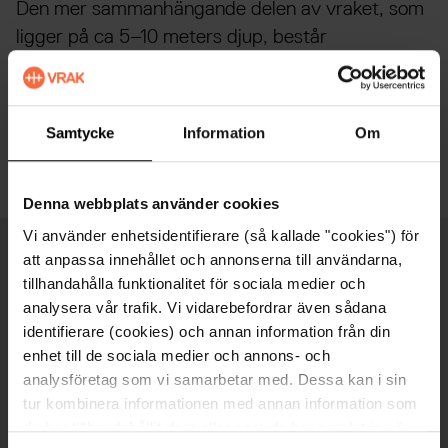
Den mer sammanhängande delen av vraket, som
ligger på ca 5–10 meters djup, består
huvudsakligen av fartygets bottensektion. Vid
flera tillfällen under 1900-talet har det gjorts
bärgningar från vraket, bland annat rodret som nu
Samtycke
Information
Om
finns i Sjöhistoriska museets samlingar.
Denna webbplats använder cookies
Vi använder enhetsidentifierare (så kallade "cookies") för
att anpassa innehållet och annonserna till användarna,
Fakta
tillhandahålla funktionalitet för sociala medier och
analysera vår trafik. Vi vidarebefordrar även sådana
Djup
identifierare (cookies) och annan information från din
enhet till de sociala medier och annons- och
5-10 meter
analysföretag som vi samarbetar med. Dessa kan i sin
Byggd
tur kombinera informationen med annan information som
1782
du har tillhandahållit dem eller som de har samlat in när