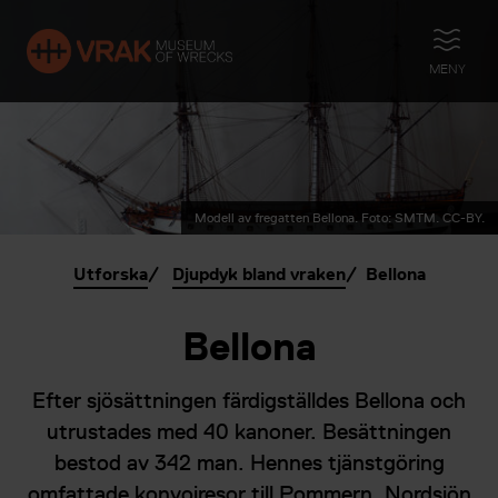
ÖPPNA
MENY
Modell av fregatten Bellona. Foto: SMTM. CC-BY.
Utforska
Djupdyk bland vraken
Bellona
Bellona
Efter sjösättningen färdigställdes Bellona och
utrustades med 40 kanoner. Besättningen
bestod av 342 man. Hennes tjänstgöring
omfattade konvojresor till Pommern, Nordsjön