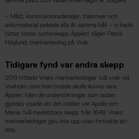
samma plats som Vasas virke något år tidigare.
– Mått, konstruktionsdetaljer, träprover och
arkivmaterial pekade alla åt samma håll – vi hade
hittat Vasas systerskepp Äpplet! säger Patrik
Höglund, marinarkeolog på Vrak.
Tidigare fynd var andra skepp
2019 hittade Vraks marinarkeologer två vrak vid
Vaxholm som man trodde skulle kunna vara
Äpplet. Men de undersökningar som sedan
gjordes visade att det istället var Apollo och
Maria, två medelstora skepp från 1648. Vraks
marinarkeologer gav inte upp utan fortsatte att
leta.