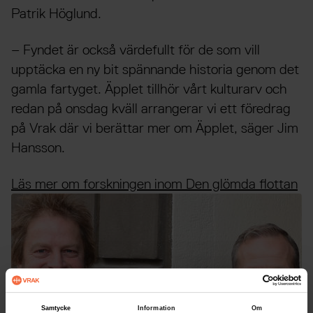
Patrik Höglund.
– Fyndet är också värdefullt för de som vill
upptäcka en ny bit spännande historia genom det
gamla fartyget. Äpplet tillhör vårt kulturarv och
redan på onsdag kväll arrangerar vi ett föredrag
på Vrak där vi berättar mer om Äpplet, säger Jim
Hansson.
Läs mer om forskningen inom Den glömda flottan
Samtycke
Information
Om