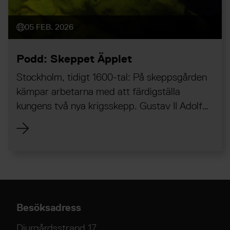
05 FEB. 2026
Podd: Skeppet Äpplet
Stockholm, tidigt 1600-tal: På skeppsgården
kämpar arbetarna med att färdigställa
kungens två nya krigsskepp. Gustav II Adolf
väntar på att Vasa och Äpplet ska bli klara,
men är de stabila?
Besöksadress
Djurgårdsstrand 17