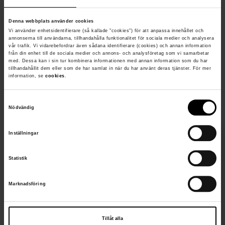
Denna webbplats använder cookies
Foto: Mikael Dunker/ Vrak/SMMTF. CC-BY.
Vi använder enhetsidentifierare (så kallade "cookies") för att anpassa innehållet och
annonserna till användarna, tillhandahålla funktionalitet för sociala medier och analysera
Jim Hansson och Patrik Höglund,
vår trafik. Vi vidarebefordrar även sådana identifierare (cookies) och annan information
från din enhet till de sociala medier och annons- och analysföretag som vi samarbetar
marinarkeologer.
med. Dessa kan i sin tur kombinera informationen med annan information som du har
tillhandahållit dem eller som de har samlat in när du har använt deras tjänster. För mer
information, se
cookies
.
S
Nödvändig
a
m
Inställningar
t
y
Statistik
c
k
Marknadsföring
e
s
v
Tillåt alla
a