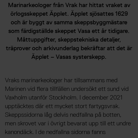
Marinarkeologer från Vrak har hittat vraket av
örlogsskeppet Äpplet. Äpplet sjösattes 1629
och är byggt av samma skeppsbyggmästare
som färdigställde skeppet Vasa ett år tidigare.
Måttuppgifter, skeppstekniska detaljer,
träprover och arkivunderlag bekräftar att det är
Äpplet – Vasas systerskepp.
Vraks marinarkeologer har tillsammans med
Marinen vid flera tillfällen undersökt ett sund vid
Vaxholm utanför Stockholm. I december 2021
upptäcktes där ett mycket stort fartygsvrak.
Skeppssidorna låg delvis nedfallna på botten,
men skrovet var i övrigt bevarat upp till ett undre
kanondäck. I de nedfallna sidorna fanns