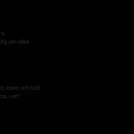
ra
 dig om olika
r, idéer och lust
a, i ett