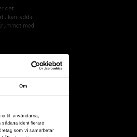
er det
du kan ladda
ngsrummet med
mtidigt som
t i Vaxholm
Om
ns träprover
 dykförbud.
na till användarna,
n sådana identifierare
företag som vi samarbetar
e utställning som