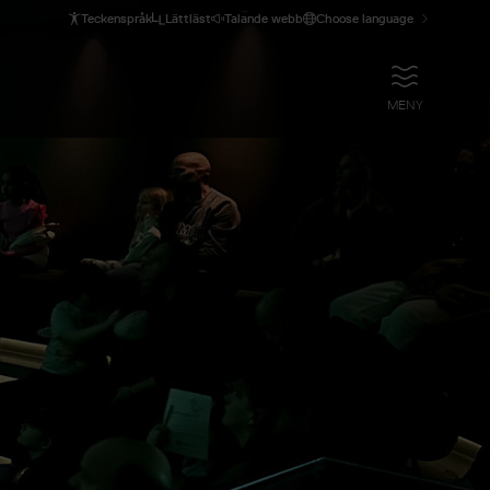
Teckenspråk
Lättläst
Talande webb
Choose language
ÖPPNA
MENY