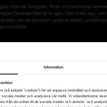
rgade föremål, hologram, filmer och berättelser komm
ppet Resande Man till liv igen. Med Vraks app, som 
på plats, kan du dessutom uppleva vraket i utställni
sa inte detta!
r från Vasas systerskepp
de flera syskon, bland annat Äpplet som byggdes sa
ck ett bättre öde till mötes men sänktes ändå medvete
Information
dan hittas av Vraks marinarkeologer 2021. I museet fin
let, men skeppet ligger kvar på botten, där det råder
cookies
re (så kallade "cookies") för att anpassa innehållet och annonser
ikingautställningen
för sociala medier och analysera vår trafik. Vi vidarebefordrar äve
ion från din enhet till de sociala medier och annons- och analys
rnas historia började tidigare än vi trott. I en gästand