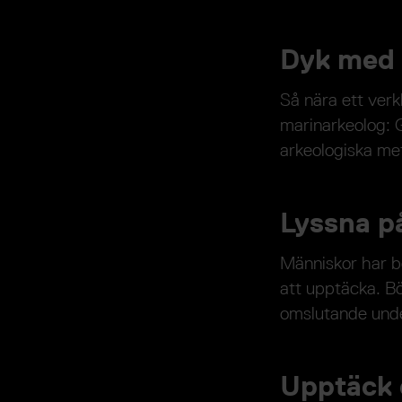
Dyk med
Så nära ett verk
marinarkeolog: G
arkeologiska meto
Lyssna p
Människor har bo
att upptäcka. Bö
omslutande unde
Upptäck 