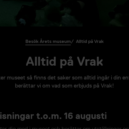
Besök Årets museum
Alltid på Vrak
Alltid på Vrak
r museet så finns det saker som alltid ingår i din ent
berättar vi om vad som erbjuds på Vrak!
isningar t.o.m. 16 augusti
ar dig med i museet och berättar om utställningar oc