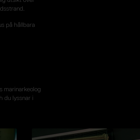
dsstrand.
us på hållbara
s marinarkeolog
 du lyssnar i
Öppna bilden i helskärmsläge