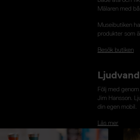
Mälaren med båt
Museibutiken har
produkter som ä
Besök butiken
Ljudvand
Följ med genom 
Jim Hansson. Lj
din egen mobil.
Läs mer
Bildkarusell
läge
Öppna 