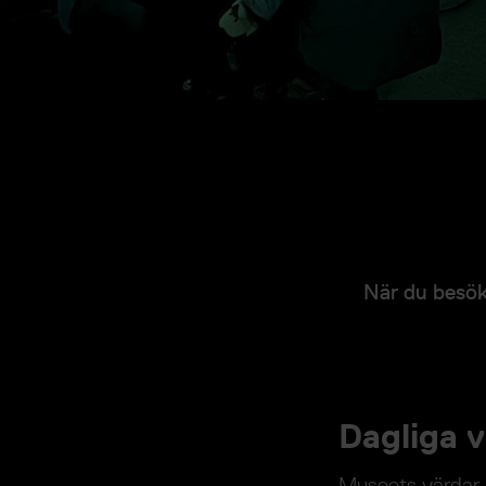
När du besöke
Dagliga v
Museets värdar t