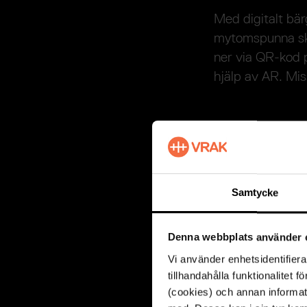
Med digitalt bä
mytomspunna ske
ner via QR-kod 
hjälp av AR. Mis
Se prove
Skeppet Vasa ha
Vasa. Äpplet gi
Samtycke
1659, för att se
som togs på Äpp
Denna webbplats använder 
Vi använder enhetsidentifiera
Upplev v
tillhandahålla funktionalitet 
(cookies) och annan informat
De första vikinga