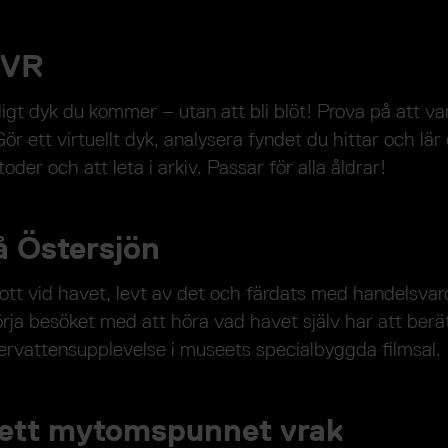
 VR
ligt dyk du kommer – utan att bli blöt! Prova på att va
ör ett virtuellt dyk, analysera fyndet du hittar och lär
der och att leta i arkiv. Passar för alla åldrar!
å Östersjön
tt vid havet, levt av det och färdats med handelsvaro
rja besöket med att höra vad havet själv har att berätt
rvattensupplevelse i museets specialbyggda filmsal.
ett mytomspunnet vrak