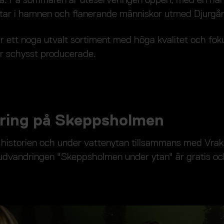
ar i hamnen och flanerande människor utmed Djurgår
 ett noga utvalt sortiment med höga kvalitet och fok
r schysst producerade.
ring på Skeppsholmen
historien och under vattenytan tillsammans med Vrak
udvandringen "Skeppsholmen under ytan" är gratis och
bilden i helskärmsläge