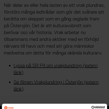
När delar av eller hela lasten av ett vrak plundras,
förstörs många ledtrådar som gör det svårare att
berätta om skeppet som en gång seglade fram
på Östersjön. Det är ett kulturavsbrott som
berövar oss vår historia. Vrak arbetar nu
tillsammans med andra aktörer med en förhöjd
närvaro till havs och med att göra människor
medvetna om detta för många okända kulturarv.
Lyssa på SR P4 om vrakplundring (extern
länk)
Se filmen Vrakplundring i Österjön (extern
länk)