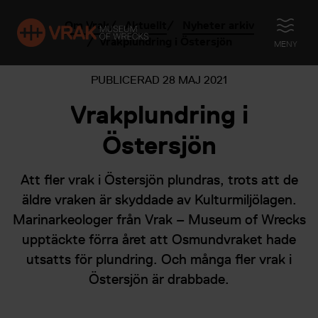
Om Vrak
Aktuellt
Nyheter arkiv
ÖPPNA
Vrakplundring i Östersjön
MENY
PUBLICERAD
28 MAJ 2021
Vrakplundring i
Östersjön
Att fler vrak i Östersjön plundras, trots att de
äldre vraken är skyddade av Kulturmiljölagen.
Marinarkeologer från Vrak – Museum of Wrecks
upptäckte förra året att Osmundvraket hade
utsatts för plundring. Och många fler vrak i
Östersjön är drabbade.