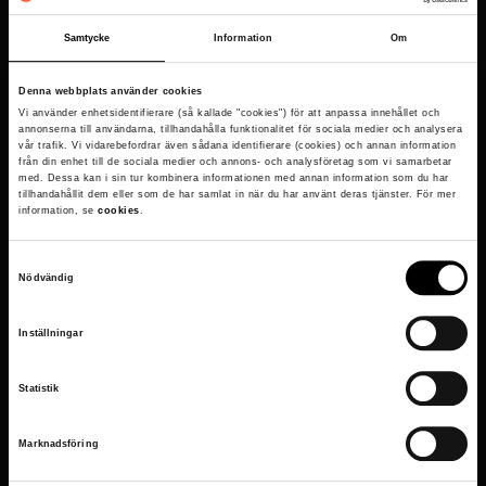
Besöksadress
Samtycke
Information
Om
Djurgårdsstrand 17
Denna webbplats använder cookies
115 21 Stockholm
Vi använder enhetsidentifierare (så kallade "cookies") för att anpassa innehållet och
annonserna till användarna, tillhandahålla funktionalitet för sociala medier och analysera
vår trafik. Vi vidarebefordrar även sådana identifierare (cookies) och annan information
från din enhet till de sociala medier och annons- och analysföretag som vi samarbetar
Vrak på Google Maps
med. Dessa kan i sin tur kombinera informationen med annan information som du har
tillhandahållit dem eller som de har samlat in när du har använt deras tjänster. För mer
Om webbplatsen
information, se
cookies
.
Tillgänglighetsredogörelse
S
Nödvändig
Cookies
a
m
Genvägar
Inställningar
t
Praktisk information
y
Statistik
c
FAQ
k
Marknadsföring
Pressrum
e
s