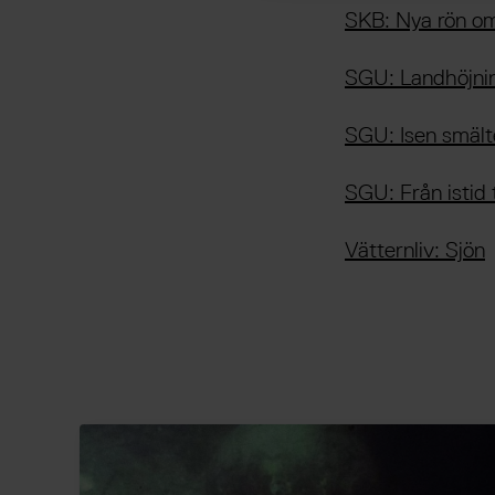
SKB: Nya rön om 
SGU: Landhöjning
SGU: Isen smält
SGU: Från istid t
Vätternliv: Sjön