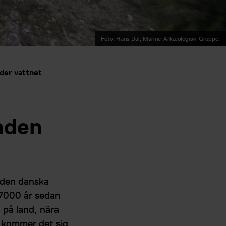
Foto: Hans Dal, Marine-Arkæologisk-Gruppe.
der vattnet
nden
 den danska
 7000 år sedan
 på land, nära
r kommer det sig