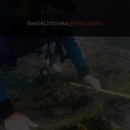
Besök
Utforska
Köp biljett