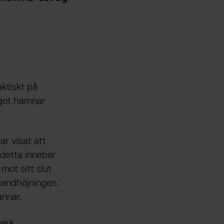
aktiskt på
något hamnar
ar visat att
 detta innebar
mot sitt slut
 landhöjningen
annar.
mark.