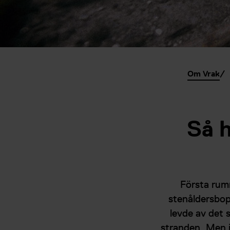
Om Vrak
Så 
Första rum
stenåldersbop
levde av det 
stranden. Men i