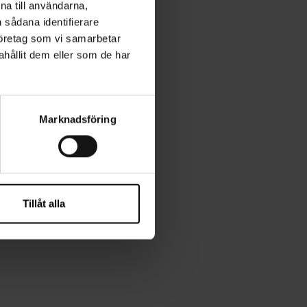
na till användarna,
n sådana identifierare
företag som vi samarbetar
hållit dem eller som de har
 mellan de
grund av de
 sjönk under
Marknadsföring
nd upp spår av
de människor som
Tillåt alla