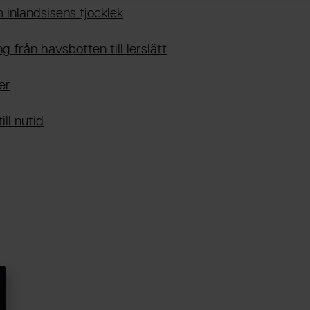
inlandsisens tjocklek
 från havsbotten till lerslätt
er
ill nutid