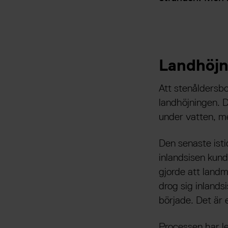
Landhöjn
Att stenåldersbo
landhöjningen. D
under vatten, me
Den senaste isti
inlandsisen kund
gjorde att landm
drog sig inlands
började. Det är 
Processen har le