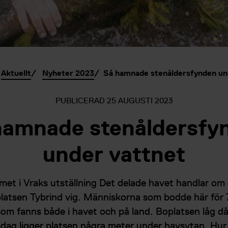
Aktuellt
Nyheter 2023
Så hamnade stenåldersfynden un
PUBLICERAD
25 AUGUSTI 2023
hamnade stenåldersfy
under vattnet
met i Vraks utställning Det delade havet handlar om
latsen Tybrind vig. Människorna som bodde här för
som fanns både i havet och på land. Boplatsen låg då
dag ligger platsen några meter under havsytan. Hu