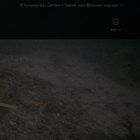
Teckenspråk
Lättläst
Talande webb
Choose language
ÖPPNA
MENY