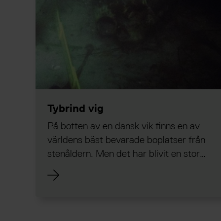
Tybrind vig
På botten av en dansk vik finns en av
världens bäst bevarade boplatser från
stenåldern. Men det har blivit en stor
utmaning att bevara lämningarna kring
Tybrind Vig och berättelserna om livet
vid mellersta stenåldern.