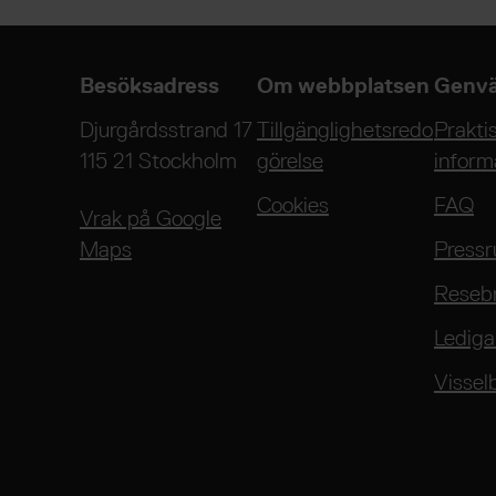
Besöksadress
Om webbplatsen
Genvä
Djurgårdsstrand 17
Tillgänglighetsredo
Prakti
115 21 Stockholm
görelse
inform
Cookies
FAQ
Vrak på Google
Maps
Press
Reseb
Lediga
Vissel