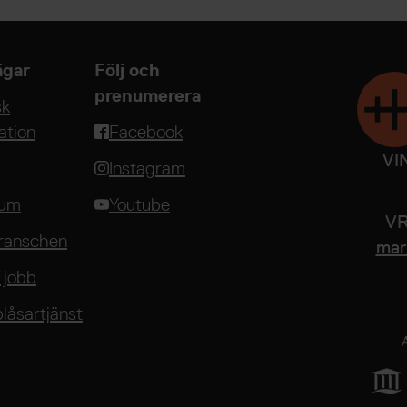
gar
Följ och
prenumerera
sk
ation
Facebook
VI
Instagram
rum
Youtube
VR
ranschen
mari
 jobb
blåsartjänst