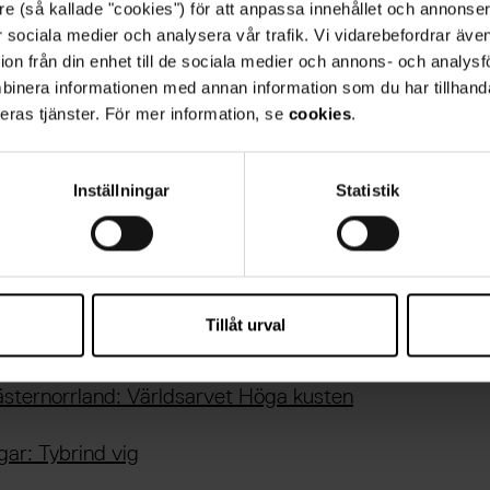
re (så kallade "cookies") för att anpassa innehållet och annonser
för sociala medier och analysera vår trafik. Vi vidarebefordrar äve
ion från din enhet till de sociala medier och annons- och analys
and
binera informationen med annan information som du har tillhanda
eras tjänster. För mer information, se
cookies
.
en stor landmassa som låg där dagens Nordsjön finns,
 och fastlandseuropa. Området försvann succesivt på 
na efter istidens slut. De sista delarna av Doggerland
Inställningar
Statistik
unt 7000 år sedan. Nutidens fiskare i området får ibla
et i sina nät: det kan till exempel vara redskap från 
 stenåldern, eller skelettdelar från mammutar.
Tillåt urval
ästernorrland: Världsarvet Höga kusten
ar: Tybrind vig