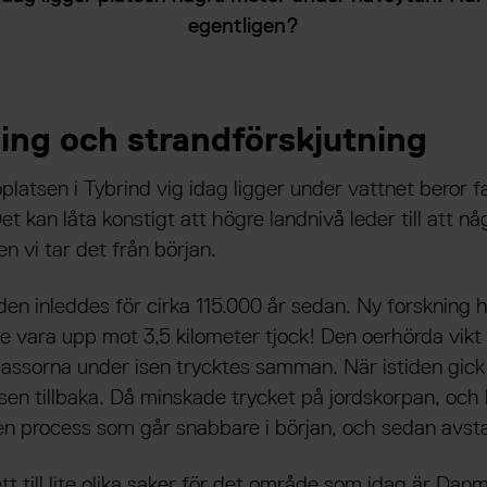
egentligen?
ing och strandförskjutning
platsen i Tybrind vig idag ligger under vattnet beror f
et kan låta konstigt att högre landnivå leder till att 
n vi tar det från början.
den inleddes för cirka 115.000 år sedan. Ny forskning h
e vara upp mot 3,5 kilometer tjock! Den oerhörda vikt
assorna under isen trycktes samman. När istiden gick 
isen tillbaka. Då minskade trycket på jordskorpan, och
en process som går snabbare i början, och sedan avst
tt till lite olika saker för det område som idag är Dan