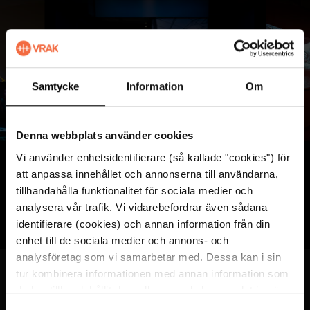
Bildkarusell
ge
Öppna bilden i helskärmsläge
Öppna b
Samtycke
Information
Om
Foto: Lovisa Brämming/Vrak/SMMTF. CC-BY.
Denna webbplats använder cookies
Vi använder enhetsidentifierare (så kallade "cookies") för
att anpassa innehållet och annonserna till användarna,
tillhandahålla funktionalitet för sociala medier och
analysera vår trafik. Vi vidarebefordrar även sådana
Senast uppdaterad
2025-10-31
identifierare (cookies) och annan information från din
enhet till de sociala medier och annons- och
analysföretag som vi samarbetar med. Dessa kan i sin
tur kombinera informationen med annan information som
Besöksadress
du har tillhandahållit dem eller som de har samlat in när
du har använt deras tjänster. För mer information, se