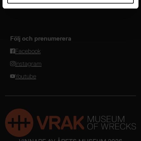
Visselblåsartjänst
Följ och prenumerera
Facebook
Instagram
Youtube