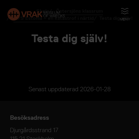
Skola
Östersjöns klassrum
ÖPPNA
M/S Estonia – en katastrof i närtid
Testa dig själv!
MENY
Testa dig själv!
Senast uppdaterad
2026-01-28
Besöksadress
Djurgårdsstrand 17
115 21 Stockholm