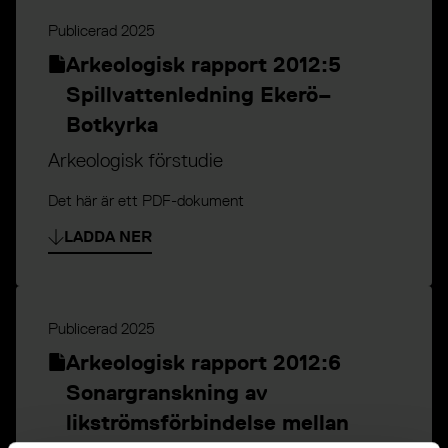
Publicerad
2025
Arkeologisk rapport 2012:5
Spillvattenledning Ekerö–
Botkyrka
Arkeologisk förstudie
Det här är ett PDF-dokument
LADDA NER
Publicerad
2025
Arkeologisk rapport 2012:6
Sonargranskning av
likströmsförbindelse mellan