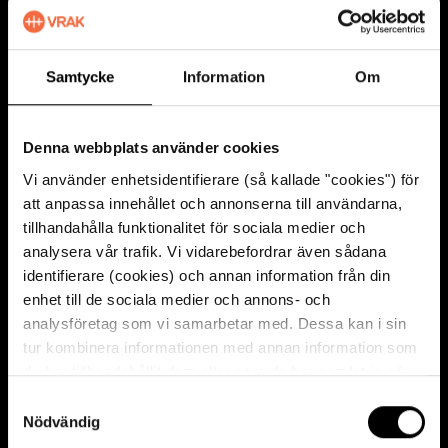
Gotland och fastlandet
Arkeologisk förstudie
Samtycke
Information
Om
Det här är ett PDF-dokument
LADDA NER
Denna webbplats använder cookies
Vi använder enhetsidentifierare (så kallade "cookies") för
att anpassa innehållet och annonserna till användarna,
Publicerad
2025
tillhandahålla funktionalitet för sociala medier och
Arkeologisk rapport 2012:7
analysera vår trafik. Vi vidarebefordrar även sådana
Förbifart Norrtälje Norrtäljeån
identifierare (cookies) och annan information från din
enhet till de sociala medier och annons- och
Arkeologisk utredning
analysföretag som vi samarbetar med. Dessa kan i sin
tur kombinera informationen med annan information som
Det här är ett PDF-dokument
du har tillhandahållit dem eller som de har samlat in när
LADDA NER
du har använt deras tjänster. För mer information, se
S
cookies
.
Nödvändig
a