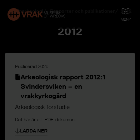
Marinarkeologi
Rapporter och publikationer
2012
ÖPPNA
MENY
2012
Publicerad
2025
Arkeologisk rapport 2012:1
Svindersviken – en
vrakkyrkogård
Arkeologisk förstudie
Det här är ett PDF-dokument
LADDA NER