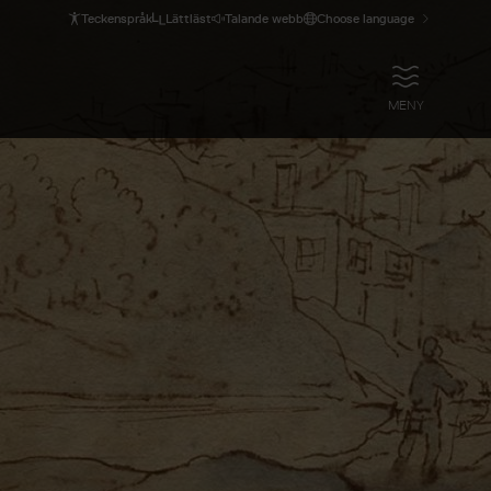
Teckenspråk
Lättläst
Talande webb
Choose language
ÖPPNA
MENY