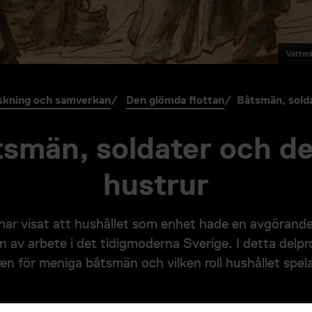
Vattenb
skning och samverkan
Den glömda flottan
Båtsmän, solda
smän, soldater och d
hustrur
har visat att hushållet som enhet hade en avgörande
n av arbete i det tidigmoderna Sverige. I detta delpr
ren för meniga båtsmän och vilken roll hushållet spela