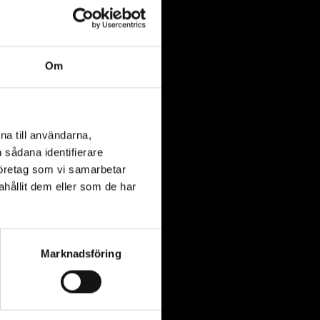
t stort antal män
e om rekrytering,
n av
Om
tt sjömanskapet
 barn.
na till användarna,
föremål som har
n sådana identifierare
i museimagasin
företag som vi samarbetar
a inblickar i
hållit dem eller som de har
r föremål som
lar av samhället.
Marknadsföring
r inte bara om