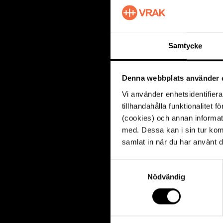
En följd av Sver
(och en del kvinn
proviantering, l
Samtycke
båtsmanshållet k
kom att definier
Denna webbplats använder 
Vi använder enhetsidentifiera
Undersökningen 
tillhandahålla funktionalitet 
grävts ut från 
(cookies) och annan informat
och resultaten f
med. Dessa kan i sin tur kom
livet på 1600-ta
samlat in när du har använt d
Till skillnad fr
S
tillhört samhälls
Nödvändig
a
m
När föremålen ko
t
livet till havs, 
y