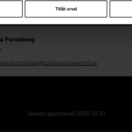
amn
Tillåt urval
r och deras hustrur. Maritimt vardagsliv på 1600-tale
ktiv.
a Forssberg
e
amaria.forssberg@statensmuseermtf.se
Senast uppdaterad
2026-02-10