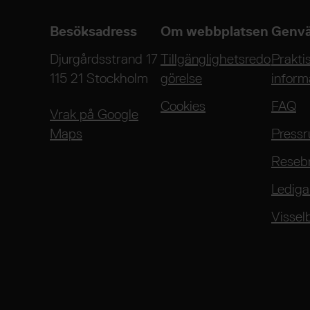
Besöksadress
Om webbplatsen
Genvä
Djurgårdsstrand 17
Tillgänglighetsredo
Prakti
115 21 Stockholm
görelse
inform
Cookies
FAQ
Vrak på Google
Maps
Press
Reseb
Lediga
Vissel