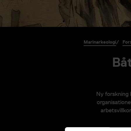
Marinarkeologi
For
Båt
Ny forskning 
organisatione
arbetsvillko