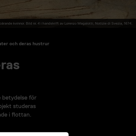
ärande kvinnor. Bild nr. 4 i handskrift av Lorenzo Magalotti, Notizie di Svezia, 1674.
ter och deras hustrur
eras
 betydelse för
ojekt studeras
de i flottan.