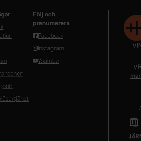
gar
Följ och
prenumerera
sk
ation
Facebook
VI
Instagram
rum
Youtube
VR
ranschen
mari
 jobb
blåsartjänst