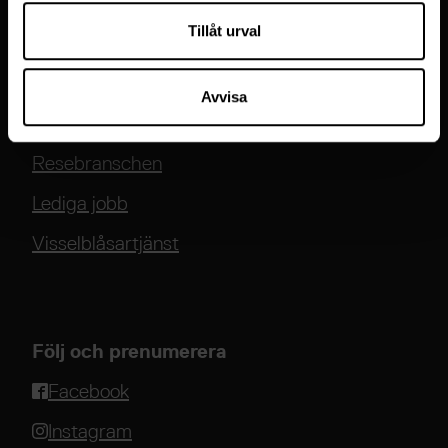
Genvägar
Tillåt urval
Praktisk information
FAQ
Avvisa
Pressrum
Resebranschen
Lediga jobb
Visselblåsartjänst
Följ och prenumerera
Facebook
Instagram