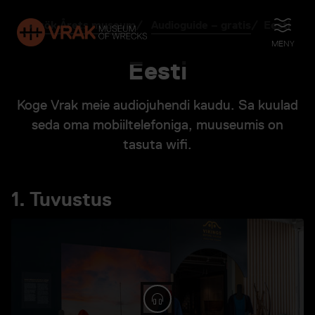
Besök Årets museum
Audioguide – gratis
Eesti
ÖPPNA
MENY
Eesti
Koge Vrak meie audiojuhendi kaudu. Sa kuulad
seda oma mobiiltelefoniga, muuseumis on
tasuta wifi.
1. Tuvustus
Spela ljud: 1. Tuvustus