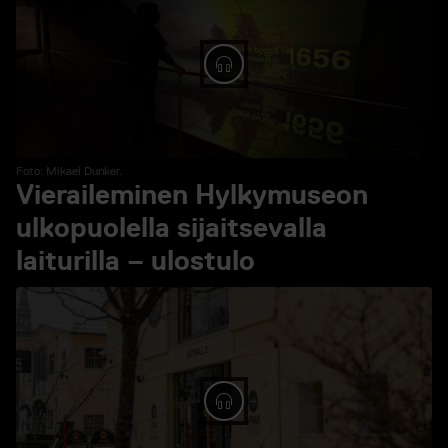
Spela ljud: 14. Epilogi
Foto: Mikael Dunker.
Vieraileminen Hylkymuseon
ulkopuolella sijaitsevalla
laiturilla – ulostulo
Spela ljud: Vieraileminen Hy