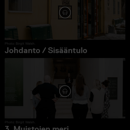
Spela ljud: 1. Vieraileminen
Photo: Birgit Walsh.
Johdanto / Sisääntulo
Spela ljud: Johdanto / Sis
Photo: Birgit Walsh.
3. Muistojen meri