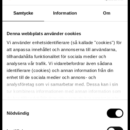
Spela ljud: 9. Solen, 1
Samtycke
Information
Om
Photo: Birgit Walsh.
Denna webbplats använder cookies
9. Solen, del 2
Vi använder enhetsidentifierare (så kallade "cookies") för
att anpassa innehållet och annonserna till användarna,
tillhandahålla funktionalitet för sociala medier och
analysera vår trafik. Vi vidarebefordrar även sådana
identifierare (cookies) och annan information från din
enhet till de sociala medier och annons- och
Spela ljud: 9. Solen, del 2
analysföretag som vi samarbetar med. Dessa kan i sin
tur kombinera informationen med annan information som
du har tillhandahållit dem eller som de har samlat in när
du har använt deras tjänster. För mer information, se
S
Photo: Birgit Walsh.
cookies
.
Nödvändig
a
10. Vrouw Maria
m
t