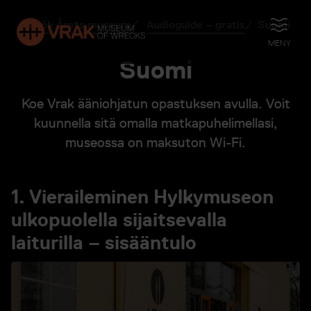
Besök Årets museum
Audioguide – gratis
Suomi
ÖPPNA
MENY
Suomi
Koe Vrak ääniohjatun opastuksen avulla. Voit
kuunnella sitä omalla matkapuhelimellasi,
museossa on maksuton Wi-Fi.
1. Vieraileminen Hylkymuseon
ulkopuolella sijaitsevalla
laiturilla – sisääntulo