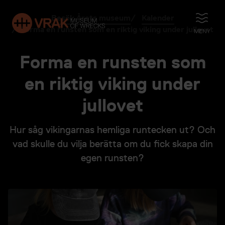
Besök Årets museum
Kalender
ÖPPNA
Forma en runsten som en riktig viking under jullovet
MENY
Forma en runsten som
en riktig viking under
jullovet
Hur såg vikingarnas hemliga runtecken ut? Och
vad skulle du vilja berätta om du fick skapa din
egen runsten?