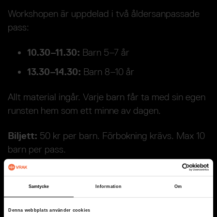
Workshopen är uppdelad i två åldersanpassade
pass:
Barn 5–7 år
10.30–11.30:
Barn 8–10 år
13.30–14.30:
Allt material ingår. Varje barn får ta med sin egen
runsten hem som ett minne av dagen.
50 kr per barn. Förbokning krävs. Max 10
Biljett:
barn per pass.
BOKA PLATS
Samtycke
Information
Om
Information
Denna webbplats använder cookies