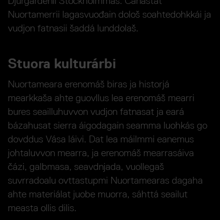
Djurgårdenii Stockholmmas. Čanastat
Nuortamerrii lagasvuođain dološ soahtedohkkái ja
vudjon fatnasii šaddá lunddolaš.
Stuora kulturárbi
Nuortameara erenomáš biras ja historjá
mearkkaša ahte guovllus lea erenomáš mearri
bures seailluhuvvon vudjon fatnasat ja eará
bázahusat sierra áigodagain seamma luohkás go
dovddus Vása láivi. Dat lea máilmmi eanemus
johtaluvvon mearra, ja erenomáš mearrasáiva
čázi, galbmasa, seavdnjada, vuollegaš
suvrradoalu ovttastupmi Nuortamearas dagaha
ahte materiálat juobe muorra, sáhttá seailut
measta ollis dilis.