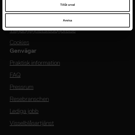
Tillåt urval
Vrak på Google Maps
Om webbplatsen
Avvisa
Tillgänglighetsredogörelse
Cookies
Genvägar
Praktisk information
FAQ
Pressrum
Resebranschen
Lediga jobb
Visselblåsartjänst