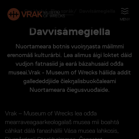
Om Vrak
Fler språk
Davvisámegiella
ÖPPNA
MENY
Davvisámegiella
Nuortameara botnis vuoiŋŋasta máilmmi
erenomáš kulturárbi. Lea alimus áigi loktet dáid
vudjon fatnasiid ja eará bázahusaid ođđa
museai.Vrak - Museum of Wrecks háliida addit
gallededdjiide čiekŋalisbuokčaleami
Nuortameara čiegusvuođaide.
Vrak – Museum of Wrecks lea ođđa
mearraveagaarkeologalaš musea mii boahtá
cáhkat dálá fanashállii Vása musea lahkosis,