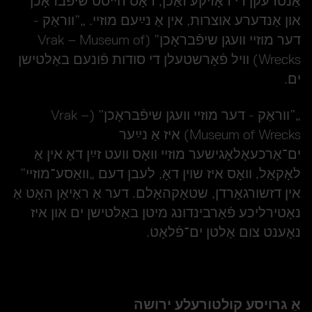
אַנטדעקן די דאָזיקע זאַכן, דאָס הײסט שיפֿבראָכן
און אַנדערע אוצרות, אין אַ נײַעם מוזײ. „
”װראַק -
דער מוזײ װעגן שיפֿבראָכן” (
Vrak – Museum of
Wrecks
)
װיל פֿאָרשטעלן די סודות פֿונעם באַלטישן
ים.
„
”װראַק - דער מוזײ װעגן שיפֿבראָכן” (
Vrak –
Museum of Wrecks
)
איז אַ נײַער
ים־אַרכעאָלאָגישער מוזײ װאָס װעט זײַן דאָ אין אַ
לאָקאַל, װאָס איז שוין דאָ, לעבן דעם „װאַסע־מוזײ”
אין דזשורגאָרדן, שטאָקהאָלם. דער אַ ראַיאָן האָט אַ
נאַטירליכע פֿאַרבינדונג מיטן באַלטישן ים און איז
נאָענט צום אַלטן ים־פֿלאָט.
אַ גרויסע קולטורעלע ירושה