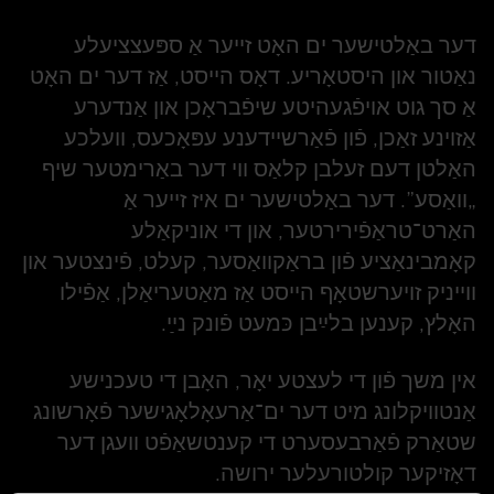
דער באַלטישער ים האָט זײער אַ ספּעצציעלע
נאַטור און היסטאָריע. דאָס הײסט, אַז דער ים האָט
אַ סך גוט אויפֿגעהיטע שיפֿבראָכן און אַנדערע
אַזוינע זאַכן, פֿון פֿאַרשײדענע עפּאָכעס, װעלכע
האַלטן דעם זעלבן קלאַס װי דער באַרימטער שיף
„װאַסע”. דער באַלטישער ים איז זײער אַ
האַרט־טראַפֿירירטער, און די אוניקאַלע
קאָמבינאַציע פֿון בראַקװאַסער, קעלט, פֿינצטער און
װײניק זויערשטאָף הײסט אַז מאַטעריאַלן, אַפֿילו
האָלץ, קענען בלײַבן כּמעט פֿונק נײַ.
אין משך פֿון די לעצטע יאָר, האָבן די טעכנישע
אַנטװיקלונג מיט דער ים־אַרעאָלאָגישער פֿאָרשונג
שטאַרק פֿאַרבעסערט די קענטשאַפֿט װעגן דער
דאָזיקער קולטורעלער ירושה.