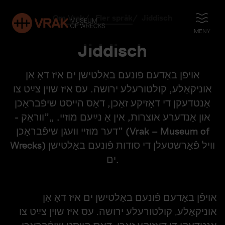
Om Vrak
Fler språk
Jiddisch
ÖPPNA
MENY
Jiddisch
אויפֿן באָדעם פֿונעם באַלטישן ים איז דאָ אַן
אוניקאַלע, קולטורעלע ירושה. עס איז שוין צײַט צו
אַנטדעקן די דאָזיקע זאַכן, דאָס הײסט שיפֿבראָכן
און אַנדערע אוצרות, אין אַ נײַעם מוזײ. „”װראַק -
דער מוזײ װעגן שיפֿבראָכן” (Vrak – Museum of
Wrecks) װיל פֿאָרשטעלן די סודות פֿונעם באַלטישן
ים.
אויפֿן באָדעם פֿונעם באַלטישן ים איז דאָ אַן
אוניקאַלע, קולטורעלע ירושה. עס איז שוין צײַט צו