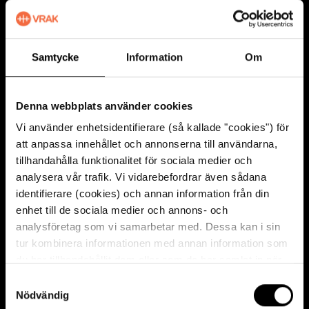
Samtycke
Information
Om
אויסשטעלונגען און אַנדערע פּראָיעקטן
„
”װראַק - דער מוזײ װעגן שיפֿבראָכן” (
Vrak –
Denna webbplats använder cookies
Museum of Wrecks
)
גיט נײַע פּערספּעקטיװן אויף
Vi använder enhetsidentifierare (så kallade "cookies") för
אי היסטאָרישע, אי הײַנטצײַטיקע ענינים. מיט
att anpassa innehållet och annonserna till användarna,
אויסגעפֿינסן און דיגיטאַלער טעכנאָלאָגיע װילן מיר
tillhandahålla funktionalitet för sociala medier och
דערצײלן װעגן די מענטשן װאָס האָבן געאַרבעט
analysera vår trafik. Vi vidarebefordrar även sådana
אויפֿן ים, ים־װעג, שלאַכטפֿעלד – און קבֿר.
identifierare (cookies) och annan information från din
enhet till de sociala medier och annons- och
analysföretag som vi samarbetar med. Dessa kan i sin
tur kombinera informationen med annan information som
du har tillhandahållit dem eller som de har samlat in när
די אָ, פֿאַרן עולם, אומבאַקאַנטע װעלט װעט װערן
du har använt deras tjänster. För mer information, se
לעבעדיק דורך אַ סך אינאָװאַטיװע אופֿנים אויף
S
cookies
.
Nödvändig
a
אויסשטעלונגען און, אויך, װראַקס װעבזײַטל, װאָס