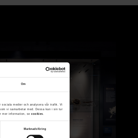
Om
r sociala medier och analysera vår trafik. Vi
g som vi samarbetar med. Dessa kan i sin tur
ör mer information, se
cookies
.
Marknadsföring