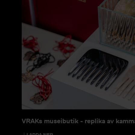
VRAKs museibutik - replika av kamm
LADDA NER