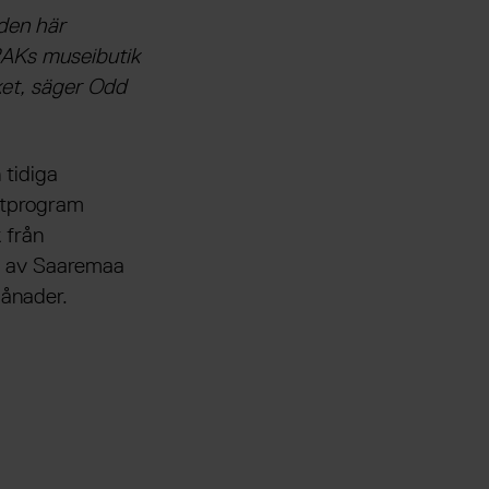
 den här
VRAKs museibutik
ket, säger Odd
 tidiga
östprogram
 från
d av Saaremaa
ånader.