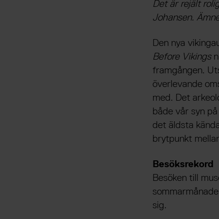
Det är rejält ro
Johansen. Ämnet 
Den nya vikingau
Before Vikings
n
framgången. Uts
överlevande omso
med. Det arkeolo
både vår syn på 
det äldsta känd
brytpunkt mella
Besöksrekord
Besöken till mu
sommarmånaderna
sig.