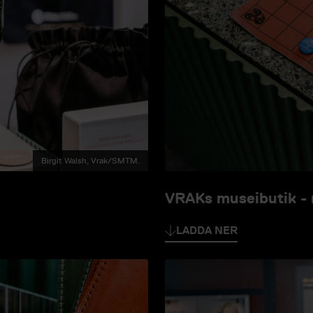
Birgit Walsh, Vrak/SMTM.
VRAKs museibutik - r
LADDA NER