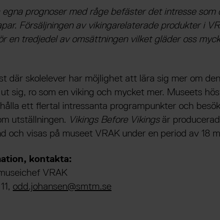
ra egna prognoser med råge befäster det intresse som
apar. Försäljningen av vikingarelaterade produkter i 
ör en tredjedel av omsättningen vilket gläder oss myc
t där skolelever har möjlighet att lära sig mer om den
ä ut sig, ro som en viking och mycket mer. Museets h
ålla ett flertal intressanta programpunkter och besök
m utställningen.
Vikings Before Vikings
är producera
d och visas på museet VRAK under en period av 18 m
ation, kontakta:
 museichef VRAK
 11,
odd.johansen@smtm.se