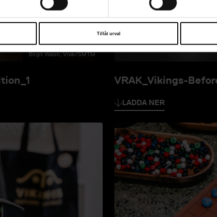
Tillåt urval
Birgit Walsh, Vrak/SMTM.
tion_1
VRAK_Vikings-Before
LADDA NER