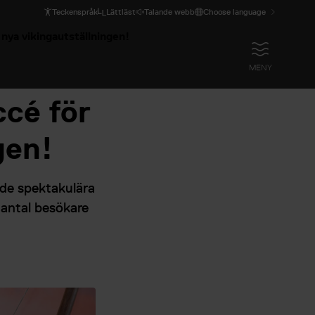
Teckenspråk
Lättläst
Talande webb
Choose language
ya vikingautställningen!
ÖPPNA
MENY
cé för
gen!
 de spektakulära
 antal besökare