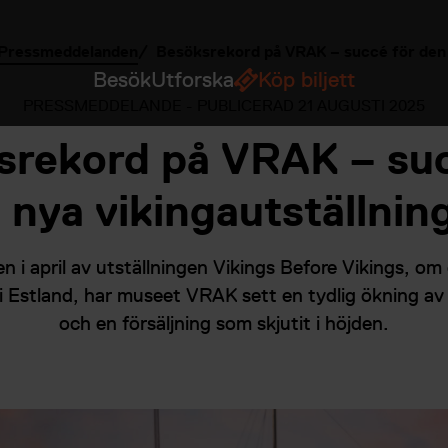
Pressmeddelanden
Besöksrekord på VRAK – succé för den n
Besök
Utforska
Köp biljett
PRESSMEDDELANDE - PUBLICERAD
21 AUGUSTI 2025
srekord på VRAK – suc
 nya vikingautställnin
 i april av utställningen Vikings Before Vikings, om
 Estland, har museet VRAK sett en tydlig ökning av
och en försäljning som skjutit i höjden.