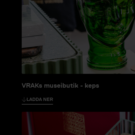
VRAKs museibutik - keps
LADDA NER