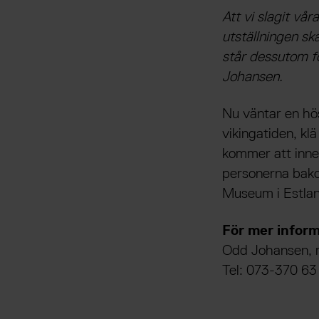
Att vi slagit vå
utställningen sk
står dessutom f
Johansen.
Nu väntar en hös
vikingatiden, kl
kommer att inneh
personerna bako
Museum i Estlan
För mer inform
Odd Johansen,
Tel: 073-370 63