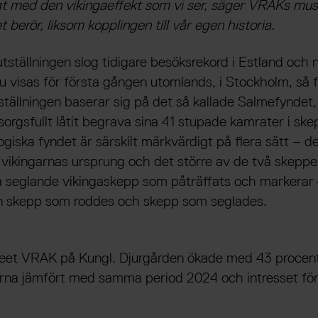
ligt med den vikingaeffekt som vi ser, säger VRAKs mu
berör, liksom kopplingen till vår egen historia.
tställningen slog tidigare besöksrekord i Estland och 
u visas för första gången utomlands, i Stockholm, så f
tällningen baserar sig på det så kallade Salmefyndet,
rgsfullt låtit begrava sina 41 stupade kamrater i ske
giska fyndet är särskilt märkvärdigt på flera sätt – d
vikingarnas ursprung och det större av de två skeppen 
a seglande vikingaskepp som påträffats och markerar 
n skepp som roddes och skepp som seglades.
seet VRAK på Kungl. Djurgården ökade med 43 procen
 jämfört med samma period 2024 och intresset för v