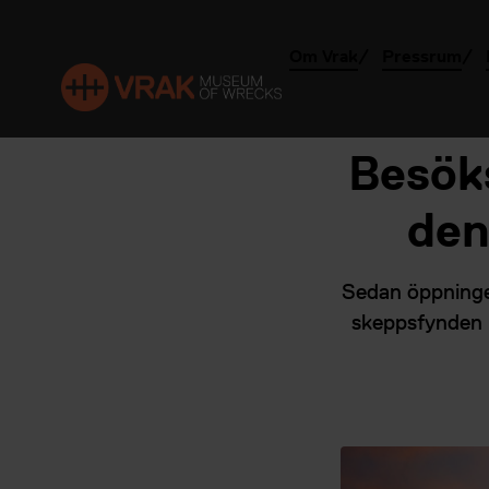
Om Vrak
Pressrum
Besök
den
Sedan öppningen
skeppsfynden i