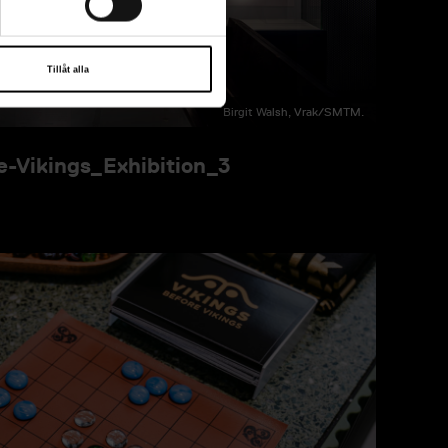
Tillåt alla
Birgit Walsh, Vrak/SMTM.
-Vikings_Exhibition_3