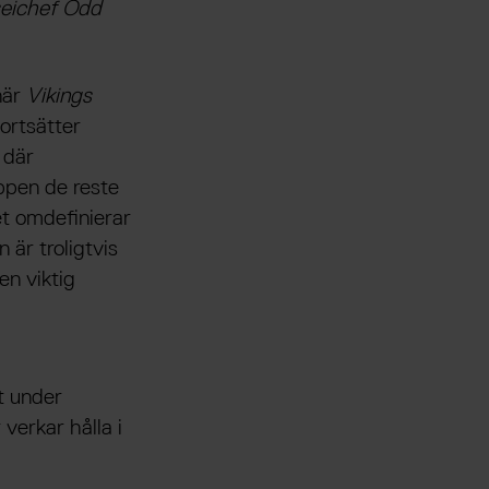
seichef Odd
när
Vikings
ortsätter
 där
ppen de reste
et omdefinierar
är troligtvis
en viktig
t under
erkar hålla i