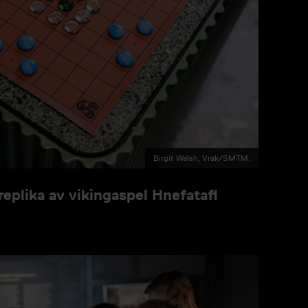
Birgit Walsh, Vrak/SMTM.
eplika av vikingaspel Hnefatafl