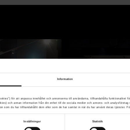
Information
ookies") för att anpassa innehållet och annonserna till användarna, tillhandahålla funktionalitet fö
okies) och annan information från din enhet till de sociala medier och annons- och analysföreta
n som du har tillhandahållit dem eller som de har samlat in när du har använt deras tjänster. F
Inställningar
Statistik