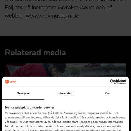
Följ oss på Instagram @vrakmuseum och på
webben www.vrakmuseum.se
Relaterad media
Samtycke
Information
Om
Denna webbplats använder cookies
Vi använder enhetsidentifierare (så kallade "cookies") för att anpassa innehållet och
annonserna till användarna, tillhandahålla funktionalitet för sociala medier och analysera
vår trafik. Vi vidarebefordrar även sådana identifierare (cookies) och annan information
från din enhet till de sociala medier och annons- och analysföretag som vi samarbetar
Anneli Karlsson, SMTM
med. Dessa kan i sin tur kombinera informationen med annan information som du har