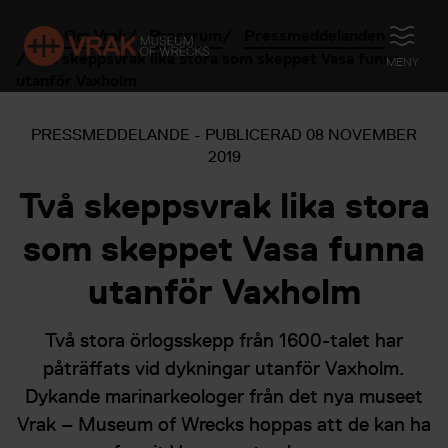
Om Vrak
Pressrum
Pressmeddelanden
ÖPPNA
Två skeppsvrak lika stora som skeppet Vasa funna
MENY
utanför Vaxholm
PRESSMEDDELANDE - PUBLICERAD
08 NOVEMBER
2019
Två skeppsvrak lika stora
som skeppet Vasa funna
utanför Vaxholm
Två stora örlogsskepp från 1600-talet har
påträffats vid dykningar utanför Vaxholm.
Dykande marinarkeologer från det nya museet
Vrak – Museum of Wrecks hoppas att de kan ha