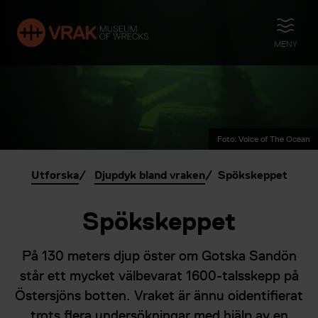
ÖPPNA
MENY
Foto: Voice of The Ocean
Utforska
Djupdyk bland vraken
Spökskeppet
Spökskeppet
På 130 meters djup öster om Gotska Sandön
står ett mycket välbevarat 1600-talsskepp på
Östersjöns botten. Vraket är ännu oidentifierat
trots flera undersökningar med hjälp av en