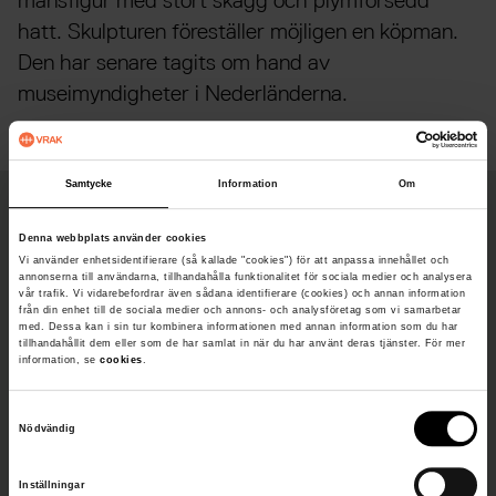
mansfigur med stort skägg och plymförsedd
hatt. Skulpturen föreställer möjligen en köpman.
Den har senare tagits om hand av
museimyndigheter i Nederländerna.
Samtycke
Information
Om
Fakta
Denna webbplats använder cookies
Vi använder enhetsidentifierare (så kallade "cookies") för att anpassa innehållet och
annonserna till användarna, tillhandahålla funktionalitet för sociala medier och analysera
Djup
vår trafik. Vi vidarebefordrar även sådana identifierare (cookies) och annan information
från din enhet till de sociala medier och annons- och analysföretag som vi samarbetar
Cirka 130 meter
med. Dessa kan i sin tur kombinera informationen med annan information som du har
tillhandahållit dem eller som de har samlat in när du har använt deras tjänster. För mer
Byggd
information, se
cookies
.
Längd
S
Cirka 27 meter
Nödvändig
a
Bredd
m
Inställningar
t