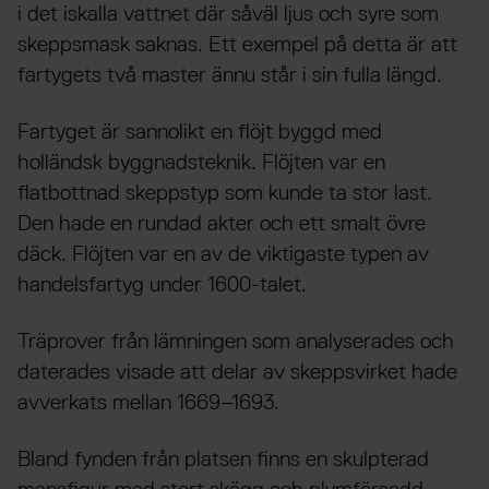
i det iskalla vattnet där såväl ljus och syre som
skeppsmask saknas. Ett exempel på detta är att
fartygets två master ännu står i sin fulla längd.
Fartyget är sannolikt en flöjt byggd med
holländsk byggnadsteknik. Flöjten var en
flatbottnad skeppstyp som kunde ta stor last.
Den hade en rundad akter och ett smalt övre
däck. Flöjten var en av de viktigaste typen av
handelsfartyg under 1600-talet.
Träprover från lämningen som analyserades och
daterades visade att delar av skeppsvirket hade
avverkats mellan 1669–1693.
Bland fynden från platsen finns en skulpterad