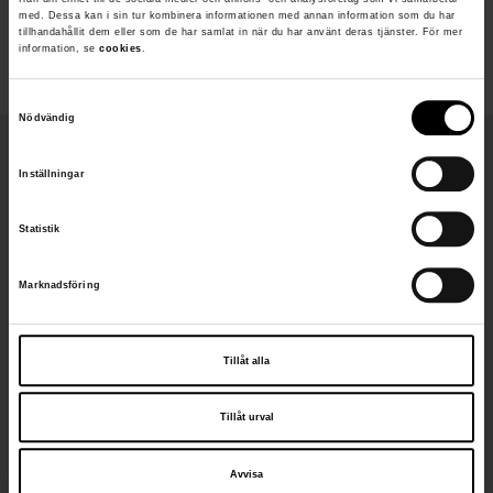
med. Dessa kan i sin tur kombinera informationen med annan information som du har
tillhandahållit dem eller som de har samlat in när du har använt deras tjänster. För mer
information, se
cookies
.
S
Nödvändig
a
m
Fakta
Inställningar
t
y
Djup
Statistik
c
Byggd
k
Marknadsföring
e
Längd
s
Bredd
v
Tillåt alla
Förlist
a
l
1867
Tillåt urval
Fartygstyp
Avvisa
Segelfartyg