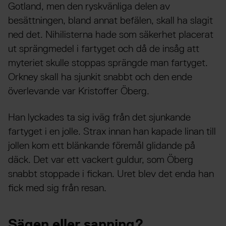
Gotland, men den ryskvänliga delen av
besättningen, bland annat befälen, skall ha slagit
ned det. Nihilisterna hade som säkerhet placerat
ut sprängmedel i fartyget och då de insåg att
myteriet skulle stoppas sprängde man fartyget.
Orkney skall ha sjunkit snabbt och den ende
överlevande var Kristoffer Öberg.
Han lyckades ta sig iväg från det sjunkande
fartyget i en jolle. Strax innan han kapade linan till
jollen kom ett blänkande föremål glidande på
däck. Det var ett vackert guldur, som Öberg
snabbt stoppade i fickan. Uret blev det enda han
fick med sig från resan.
Sägen eller sanning?