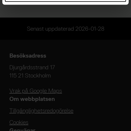
Senast uppdaterad
2026-01-28
Besöksadress
Djurgårdsstrand 17
115 21 Stockholm
Vrak på Google Maps
Om webbplatsen
Tillgänglighetsredogörelse
Cookies
Genvägar