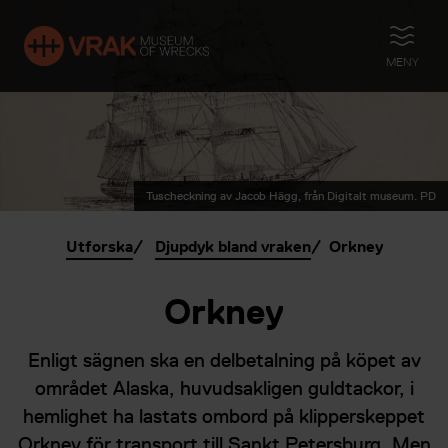
ÖPPNA
MENY
Tuscheckning av Jacob Hägg, från Digitalt museum. PD
Utforska
Djupdyk bland vraken
Orkney
Orkney
Enligt sägnen ska en delbetalning på köpet av
området Alaska, huvudsakligen guldtackor, i
hemlighet ha lastats ombord på klipperskeppet
Orkney för transport till Sankt Petersburg. Men