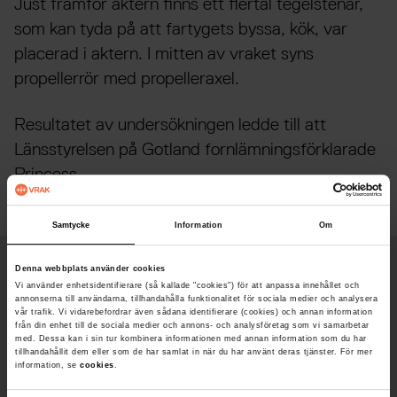
Just framför aktern finns ett flertal tegelstenar,
som kan tyda på att fartygets byssa, kök, var
placerad i aktern. I mitten av vraket syns
propellerrör med propelleraxel.
Resultatet av undersökningen ledde till att
Länsstyrelsen på Gotland fornlämningsförklarade
Princess.
Samtycke
Information
Om
Denna webbplats använder cookies
Fakta
Vi använder enhetsidentifierare (så kallade "cookies") för att anpassa innehållet och
annonserna till användarna, tillhandahålla funktionalitet för sociala medier och analysera
vår trafik. Vi vidarebefordrar även sådana identifierare (cookies) och annan information
Djup
från din enhet till de sociala medier och annons- och analysföretag som vi samarbetar
med. Dessa kan i sin tur kombinera informationen med annan information som du har
tillhandahållit dem eller som de har samlat in när du har använt deras tjänster. För mer
18 - 21 meter
information, se
cookies
.
Byggd