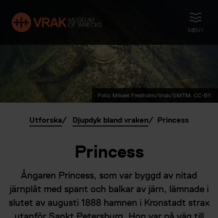
ÖPPNA
MENY
Foto: Mikael Fredholm/Vrak/SMTM. CC-BY.
Utforska
Djupdyk bland vraken
Princess
Princess
Ångaren Princess, som var byggd av nitad
järnplåt med spant och balkar av järn, lämnade i
slutet av augusti 1888 hamnen i Kronstadt strax
utanför Sankt Petersburg. Hon var på väg till