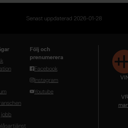
Senast uppdaterad
2026-01-28
gar
Följ och
prenumerera
sk
ation
Facebook
VI
Instagram
rum
Youtube
VR
ranschen
mari
 jobb
blåsartjänst