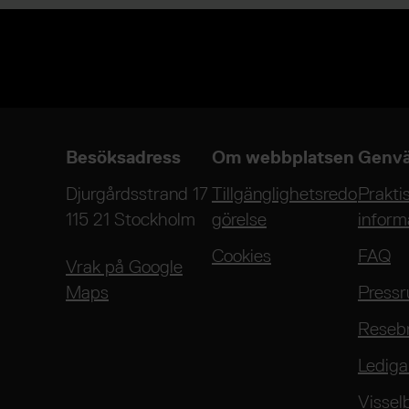
Besöksadress
Om webbplatsen
Genvä
Djurgårdsstrand 17
Tillgänglighetsredo
Prakti
115 21 Stockholm
görelse
inform
Cookies
FAQ
Vrak på Google
Maps
Press
Reseb
Lediga
Vissel