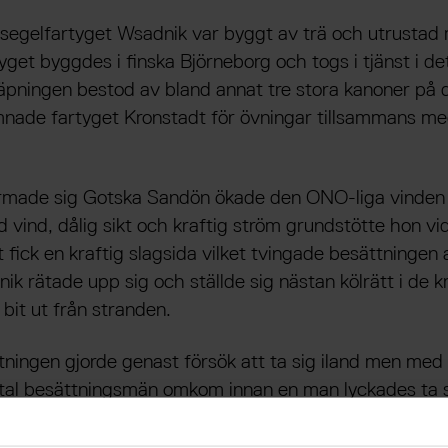
segelfartyget Wsadnik var byggt av trä och utrustad
get byggdes i finska Björneborg och togs i tjänst i de
äpningen bestod av bland annat tre stora kanoner på d
mnade fartyget Kronstadt för övningar tillsammans me
made sig Gotska Sandön ökade den ONO-liga vinden 
rd vind, dålig sikt och kraftig ström grundstötte hon v
 fick en kraftig slagsida vilket tvingade besättningen 
k rätade upp sig och ställde sig nästan kölrätt i de k
bit ut från stranden.
ningen gjorde genast försök att ta sig iland men med
0-tal besättningsmän omkom innan en man lyckades ta 
r ta sig till fyrbyn där fyrpersonalen larmades.