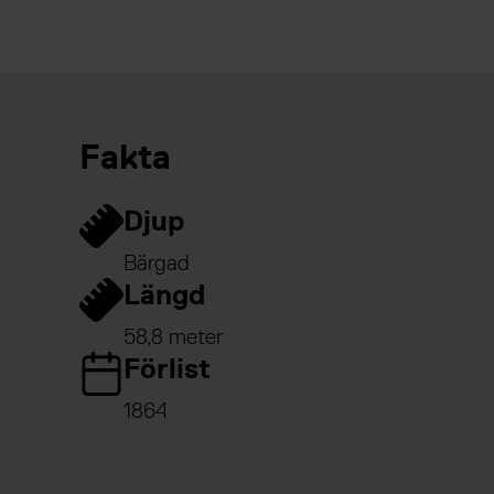
Fakta
Djup
Bärgad
Längd
58,8 meter
Förlist
1864