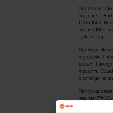
Det tremastade 
ångmaskin. Farty
flotta 1862. Bev
augusti 1864 lä
ryskt fartyg.
När Wsadnik när
regntjocka. I hå
Bukten. Fartyget
masterna. Wsadni
bränningarna en 
Den ryska besätt
resultat. Ett 2
iland och därefte