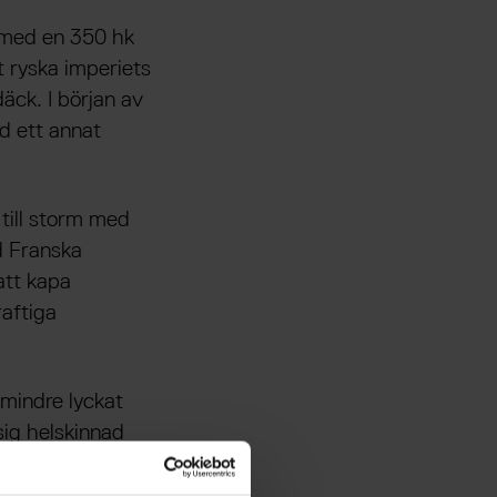
 med en 350 hk
t ryska imperiets
äck. I början av
d ett annat
till storm med
id Franska
att kapa
raftiga
 mindre lyckat
sig helskinnad