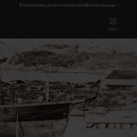
Teckenspråk
Lättläst
Talande webb
Choose language
ÖPPNA
MENY