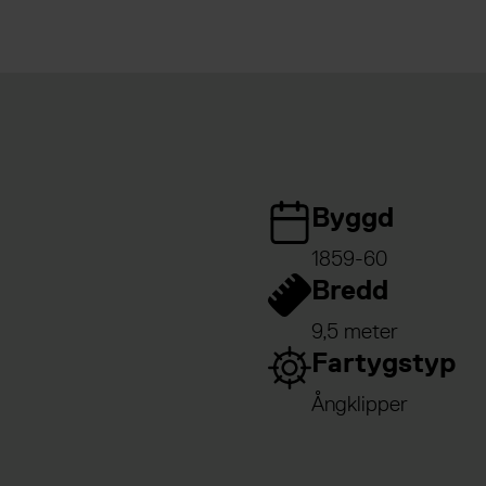
Byggd
1859-60
Bredd
9,5 meter
Fartygstyp
Ångklipper