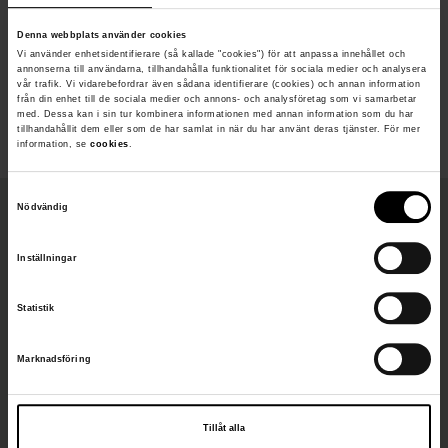
sökandes efter fler överlevande, dock utan
Denna webbplats använder cookies
resultat. Gick därefter till Trelleborg där
Vi använder enhetsidentifierare (så kallade "cookies") för att anpassa innehållet och
annonserna till användarna, tillhandahålla funktionalitet för sociala medier och analysera
befälhavaren och mässpojken fick vård på
vår trafik. Vi vidarebefordrar även sådana identifierare (cookies) och annan information
från din enhet till de sociala medier och annons- och analysföretag som vi samarbetar
sjukhuset.
med. Dessa kan i sin tur kombinera informationen med annan information som du har
tillhandahållit dem eller som de har samlat in när du har använt deras tjänster. För mer
information, se
cookies
.
S
Nödvändig
a
Fakta
m
Inställningar
t
Djup
y
Statistik
c
40 meter
k
Byggd
Marknadsföring
e
1930
s
Längd
v
Tillåt alla
a