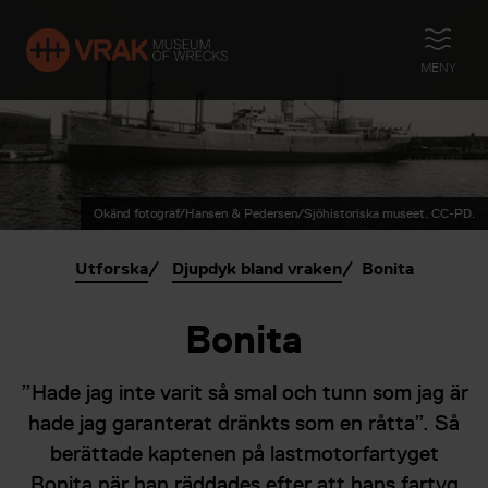
ÖPPNA
MENY
Okänd fotograf/Hansen & Pedersen/Sjöhistoriska museet. CC-PD.
Utforska
Djupdyk bland vraken
Bonita
Bonita
”Hade jag inte varit så smal och tunn som jag är
hade jag garanterat dränkts som en råtta”. Så
berättade kaptenen på lastmotorfartyget
Bonita när han räddades efter att hans fartyg