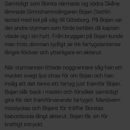
Samtidigt som Bonita närmade sig södra Skåne
lämnade Simrishamnsångaren Bojan Stettin
lastad med kol på väg till Göteborg. På Bojan var
det andre styrman som förde befälet då kapten
vilade sig i sin hytt. Från bryggan på Bojan kunde
man trots dimman tydligt se tre fartygslanternor
längre föröver och ytterligare en akterut.
När styrmannen tittade noggrannare såg han ett
mycket svagt ljus strax för om Bojan och han
insåg att det fanns ett fartyg just framför Bojan.
Bojan slår back i maskin och försöker samtidigt
gira för det framförvarande fartyget. Manövern
misslyckas och Bojans för träffar Bonitas
babordssida långt akterut. Bojan får sin för
kraftigt intryckt.