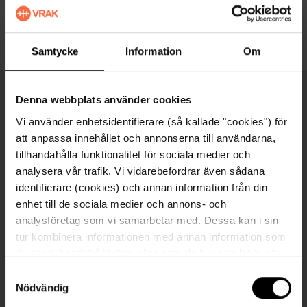
På babords sida för om bryggan syns stora hålet
där Bergviks för träffade.
Samtycke
Information
Om
Denna webbplats använder cookies
Fakta
Vi använder enhetsidentifierare (så kallade "cookies") för
att anpassa innehållet och annonserna till användarna,
Djup
tillhandahålla funktionalitet för sociala medier och
24-40 meter
analysera vår trafik. Vi vidarebefordrar även sådana
Byggd
identifierare (cookies) och annan information från din
enhet till de sociala medier och annons- och
1901
analysföretag som vi samarbetar med. Dessa kan i sin
Längd
tur kombinera informationen med annan information som
88,8 meter
du har tillhandahållit dem eller som de har samlat in när
du har använt deras tjänster. För mer information, se
Bredd
S
cookies
.
Nödvändig
a
12,6 meter
m