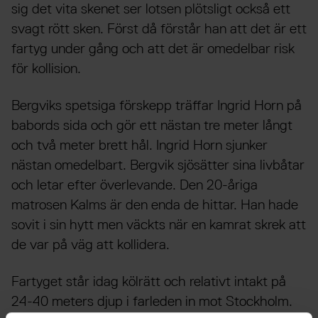
sig det vita skenet ser lotsen plötsligt också ett
svagt rött sken. Först då förstår han att det är ett
fartyg under gång och att det är omedelbar risk
för kollision.
Bergviks spetsiga förskepp träffar Ingrid Horn på
babords sida och gör ett nästan tre meter långt
och två meter brett hål. Ingrid Horn sjunker
nästan omedelbart. Bergvik sjösätter sina livbåtar
och letar efter överlevande. Den 20-åriga
matrosen Kalms är den enda de hittar. Han hade
sovit i sin hytt men väckts när en kamrat skrek att
de var på väg att kollidera.
Fartyget står idag kölrätt och relativt intakt på
24-40 meters djup i farleden in mot Stockholm.