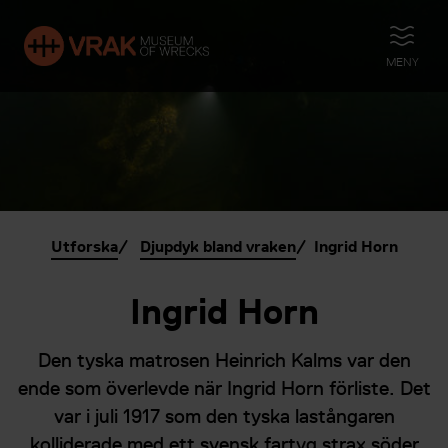
ÖPPNA
MENY
Utforska
Djupdyk bland vraken
Ingrid Horn
Ingrid Horn
Den tyska matrosen Heinrich Kalms var den
ende som överlevde när Ingrid Horn förliste. Det
var i juli 1917 som den tyska lastångaren
kolliderade med ett svensk fartyg strax söder