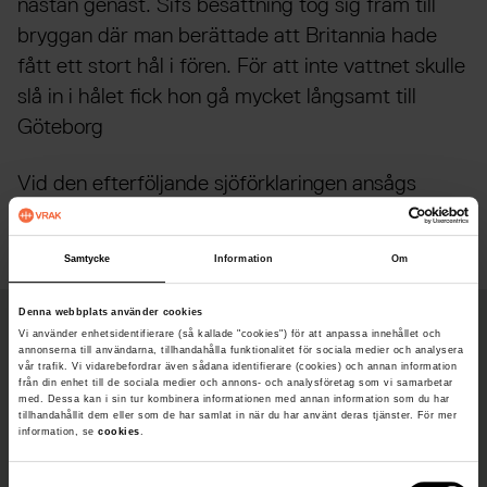
nästan genast. Sifs besättning tog sig fram till
bryggan där man berättade att Britannia hade
fått ett stort hål i fören. För att inte vattnet skulle
slå in i hålet fick hon gå mycket långsamt till
Göteborg
Vid den efterföljande sjöförklaringen ansågs
Britannia vållat olyckan.
Samtycke
Information
Om
Denna webbplats använder cookies
Vi använder enhetsidentifierare (så kallade "cookies") för att anpassa innehållet och
Fakta
annonserna till användarna, tillhandahålla funktionalitet för sociala medier och analysera
vår trafik. Vi vidarebefordrar även sådana identifierare (cookies) och annan information
från din enhet till de sociala medier och annons- och analysföretag som vi samarbetar
Djup
med. Dessa kan i sin tur kombinera informationen med annan information som du har
tillhandahållit dem eller som de har samlat in när du har använt deras tjänster. För mer
information, se
cookies
.
Byggd
1878
S