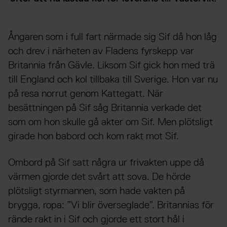
Ångaren som i full fart närmade sig Sif då hon låg
och drev i närheten av Fladens fyrskepp var
Britannia från Gävle. Liksom Sif gick hon med trä
till England och kol tillbaka till Sverige. Hon var nu
på resa norrut genom Kattegatt. När
besättningen på Sif såg Britannia verkade det
som om hon skulle gå akter om Sif. Men plötsligt
girade hon babord och kom rakt mot Sif.
Ombord på Sif satt några ur frivakten uppe då
värmen gjorde det svårt att sova. De hörde
plötsligt styrmannen, som hade vakten på
brygga, ropa: ”Vi blir överseglade”. Britannias för
rände rakt in i Sif och gjorde ett stort hål i