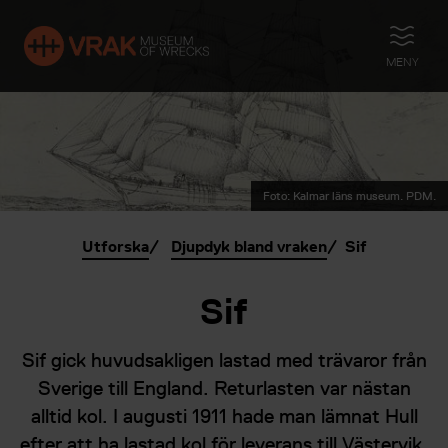
ÖPPNA
MENY
Foto: Kalmar läns museum. PDM.
Utforska
Djupdyk bland vraken
Sif
Sif
Sif gick huvudsakligen lastad med trävaror från
Sverige till England. Returlasten var nästan
alltid kol. I augusti 1911 hade man lämnat Hull
efter att ha lastad kol för leverans till Västervik.