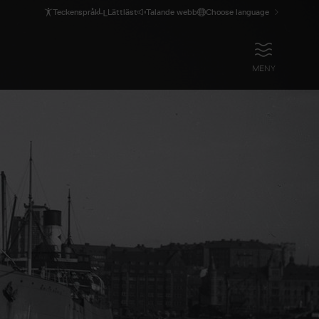
Teckenspråk
Lättläst
Talande webb
Choose language
ÖPPNA
MENY