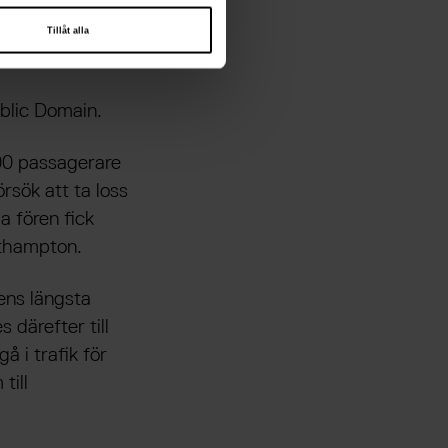
Tillåt alla
ublic Domain.
00 passagerare
rsök att ta loss
a fören fick
uthampton.
ens längsta
 därefter till
å i trafik för
till