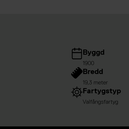
Byggd
1900
Bredd
19,3 meter
Fartygstyp
Valfångsfartyg