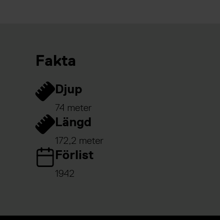
Fakta
Djup
74 meter
Längd
172,2 meter
Förlist
1942