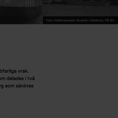
Foto: Sjöfartsmuseet Akvariet i Göteborg. PB-BY.
öfarliga vrak.
om delades i två
tyg som sänktes