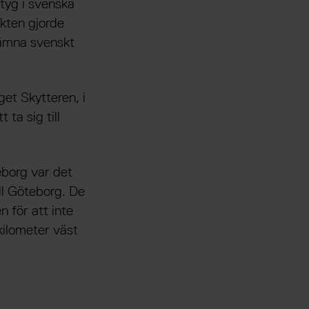
rtyg i svenska
kten gjorde
lämna svenskt
get Skytteren, i
ta sig till
eborg var det
ll Göteborg. De
 för att inte
kilometer väst