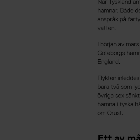
När Tyskland anf
hamnar. Både de
anspråk på farty
vatten.
I början av mars
Göteborgs hamn. 
England.
Flykten inledde
bara två som lyc
övriga sex sänkt
hamna i tyska hä
om Orust.
Ett av må