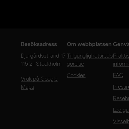
Besöksadress
Om webbplatsen
Genvä
Djurgårdsstrand 17
Tillgänglighetsredo
Prakti
115 21 Stockholm
görelse
inform
Cookies
FAQ
Vrak på Google
Maps
Press
Reseb
Lediga
Vissel