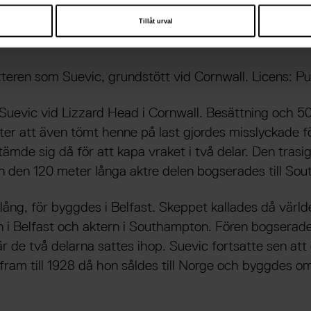
nic.
Tillåt urval
tteren som Suevic, grundstött vid Cornwall. Licens: P
Suevic vid Lizzard Head i Cornwall. Besättning och 5
er att även tömt henne på last gjordes misslyckade fö
mde sig då för att kapa vraket i två delar. Den trasig
n den 120 meter långa aktre delen bogserades till So
lång, för byggdes i Belfast. Skeppet kallades då värld
 i Belfast och aktern i Southampton. Fören bogserades
de två delarna sattes ihop. Suevic fortsatte sen att g
fram till 1928 då hon såldes till Norge och byggdes om 