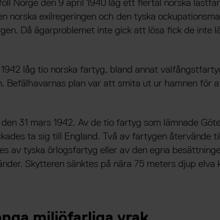
öll Norge den 9 april 1940 låg ett flertal norska lastfa
n norska exilregeringen och den tyska ockupationsma
gen. Då ägarproblemet inte gick att lösa fick de inte 
 1942 låg tio norska fartyg, bland annat valfångstfarty
Befälhavarnas plan var att smita ut ur hamnen för att 
s den 31 mars 1942. Av de tio fartyg som lämnade Göt
kades ta sig till England. Två av fartygen återvände ti
es av tyska örlogsfartyg eller av den egna besättningen
nder. Skytteren sänktes på nära 75 meters djup elva 
nga miljöfarliga vrak