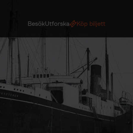
Besök
Utforska
Köp biljett