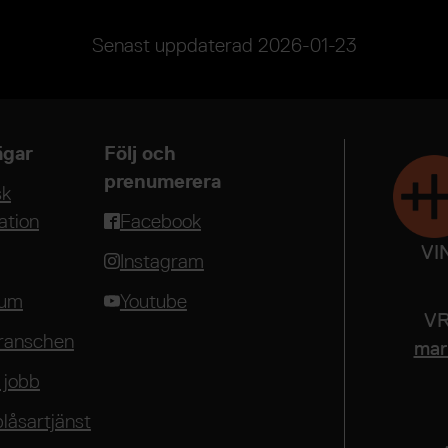
Senast uppdaterad
2026-01-23
gar
Följ och
prenumerera
sk
ation
Facebook
VI
Instagram
rum
Youtube
VR
ranschen
mari
 jobb
blåsartjänst