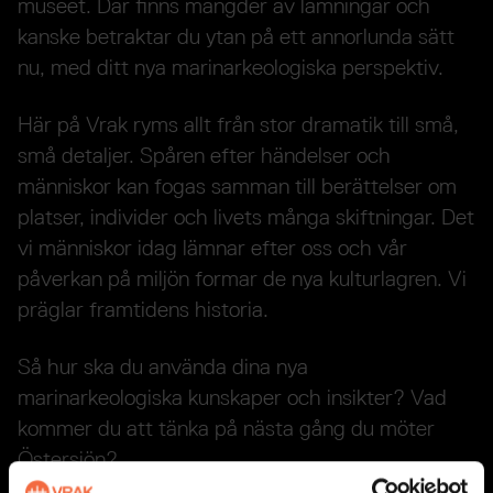
museet. Där finns mängder av lämningar och
kanske betraktar du ytan på ett annorlunda sätt
nu, med ditt nya marinarkeologiska perspektiv.
Här på Vrak ryms allt från stor dramatik till små,
små detaljer. Spåren efter händelser och
människor kan fogas samman till berättelser om
platser, individer och livets många skiftningar. Det
vi människor idag lämnar efter oss och vår
påverkan på miljön formar de nya kulturlagren. Vi
präglar framtidens historia.
Så hur ska du använda dina nya
marinarkeologiska kunskaper och insikter? Vad
kommer du att tänka på nästa gång du möter
Östersjön?