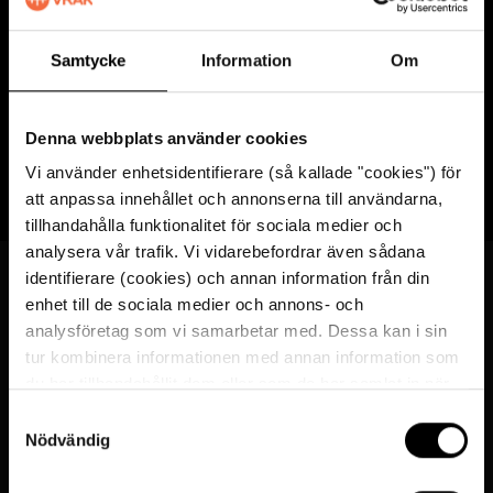
Samtycke
Information
Om
Tillbaka till start
Denna webbplats använder cookies
Vi använder enhetsidentifierare (så kallade "cookies") för
Senast uppdaterad
2026-02-23
att anpassa innehållet och annonserna till användarna,
tillhandahålla funktionalitet för sociala medier och
analysera vår trafik. Vi vidarebefordrar även sådana
identifierare (cookies) och annan information från din
Besöksadress
enhet till de sociala medier och annons- och
analysföretag som vi samarbetar med. Dessa kan i sin
Djurgårdsstrand 17
tur kombinera informationen med annan information som
115 21 Stockholm
du har tillhandahållit dem eller som de har samlat in när
du har använt deras tjänster. För mer information, se
S
Vrak på Google Maps
cookies
.
Nödvändig
a
Om webbplatsen
m