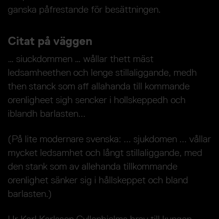
ganska påfrestande för besättningen.
Citat på väggen
… siuckdommen … wållar thett mäst
ledsamheethen och lenge stillaliggande, medh
then stanck som aff allahanda till kommande
orenligheet sigh sencker i hollskeppedh och
iblandh barlasten...
(På lite modernare svenska: ... sjukdomen ... vållar
mycket ledsamhet och långt stillaliggande, med
den stank som av allehanda tillkommande
orenlighet sänker sig i hållskeppet och bland
barlasten.)
Ur Karl Karlsson Gyllenhielms brev till kungen