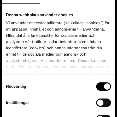
Denna webbplats använder cookies
Höger kortvägg
Vi använder enhetsidentifierare (så kallade "cookies") för
att anpassa innehållet och annonserna till användarna,
Citat
tillhandahålla funktionalitet för sociala medier och
analysera vår trafik. Vi vidarebefordrar även sådana
Och där så vore, det Gud förbjude, att skepp så
identifierare (cookies) och annan information från din
stark av fiendens skepp angripen varde, och alle
enhet till de sociala medier och annons- och
förnämste officerare till döds skjutne och ingen
analysföretag som vi samarbetar med. Dessa kan i sin
räddande vore, vore önskandes, att någon ärlig
tur kombinera informationen med annan information som
svensker och trogen man funnes som strax
du har tillhandahållit dem eller som de har samlat in när
du har använt deras tjänster. För mer information, se
kastade eld i krut kammaren, således manligen
S
cookies
.
Nödvändig
a
hämnandes sin officerers och dess medbröders
m
död.
t
Inställningar
y
Ur Henrik Flemings instruktion till
c
blockadeskadern vid Danzig, 1628