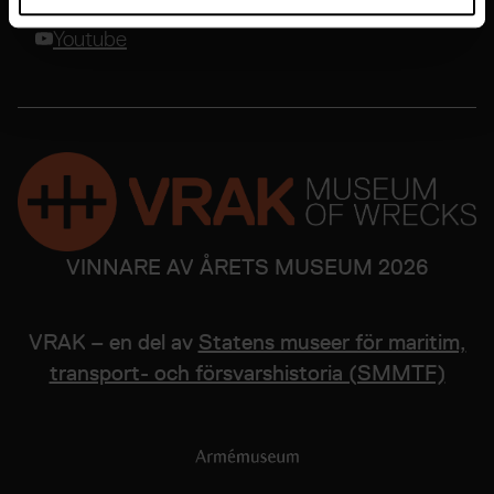
Youtube
VINNARE AV ÅRETS MUSEUM 2026
VRAK – en del av
Statens museer för maritim,
transport- och försvarshistoria (SMMTF)