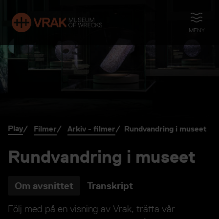
Spela video
ÖPPNA
MENY
Play
Filmer
Arkiv - filmer
Rundvandring i museet
Rundvandring i museet
Om avsnittet
Transkript
Följ med på en visning av Vrak, träffa vår