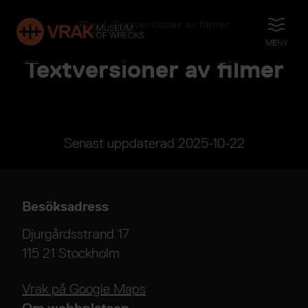
Play
Textversioner av filmer
ÖPPNA
MENY
Textversioner av filmer
Senast uppdaterad
2025-10-22
Besöksadress
Djurgårdsstrand 17
115 21 Stockholm
Vrak på Google Maps