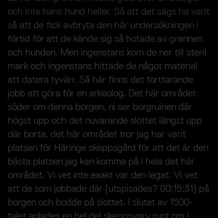
och inte hans hund heller. Så att det sägs ha varit
så att de fick avbryta den här undersökningen i
förtid för att de kände sig så hotade av grannen
och hunden. Men ingenstans kom de ner till steril
mark och ingenstans hittade de något material
att datera tyvärr. Så här finns det fortfarande
jobb att göra för en arkeolog. Det här området
söder om denna borgen, ni ser borgruinen där
högst upp och det nuvarande slottet längst upp
där borta, det här området tror jag har varit
platsen för Häringe skeppsgård för att det är den
bästa platsen jag kan komma på i hela det här
området. Vi vet inte exakt var den legat. Vi vet
att de som jobbade där [utspisades? 00:15:31] på
borgen och bodde på slottet. I slutet av 1500-
talet anlades en hel del skeppsvarv runt om i