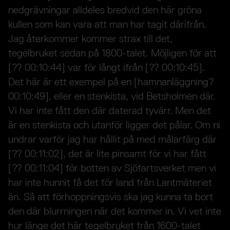
nedgrävningar alldeles bredvid den här gröna
kullen som kan vara att man har tagit därifrån.
Jag återkommer kommer strax till det,
tegelbruket sedan på 1800-talet. Möjligen för att
[?? 00:10:44] var för långt ifrån [?? 00:10:45].
Det här är ett exempel på en [hamnanläggning?
00:10:49], eller en stenkista, vid Betsholmen där.
Vi har inte fått den där daterad tyvärr. Men det
är en stenkista och utanför ligger det pålar. Om ni
undrar varför jag har hållit på med målarfärg där
[?? 00:11:02], det är lite pinsamt för vi har fått
[?? 00:11:04] för botten av Sjöfartsverket men vi
har inte hunnit få det för land från Lantmäteriet
än. Så att förhoppningsvis ska jag kunna ta bort
den där blurrningen när det kommer in. Vi vet inte
hur länge det här tegelbruket från 1600-talet