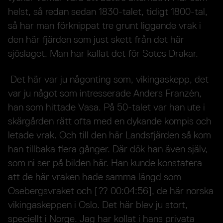
helst, så redan sedan 1830-talet, tidigt 1800-tal,
så har man förknippat tre grunt liggande vrak i
den här fjärden som just skett från det här
sjöslaget. Man har kallat det för Sotes Drakar.
Det här var ju någonting som, vikingaskepp, det
var ju något som intresserade Anders Franzén,
han som hittade Vasa. På 50-talet var han ute i
skärgården rätt ofta med en dykande kompis och
letade vrak. Och till den här Landsfjärden så kom
han tillbaka flera gånger. Där dök han även själv,
som ni ser på bilden här. Han kunde konstatera
att de här vraken hade samma längd som
Osebergsvraket och [?? 00:04:56], de här norska
vikingaskeppen i Oslo. Det här blev ju stort,
speciellt i Norge. Jag har kollat i hans privata