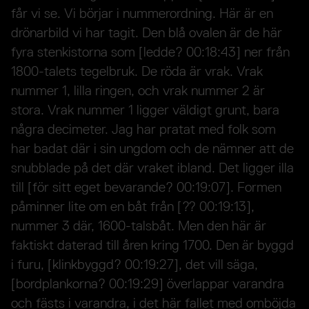
får vi se. Vi börjar i nummerordning. Här är en
drönarbild vi har tagit. Den blå ovalen är de här
fyra stenkistorna som [ledde? 00:18:43] ner från
1800-talets tegelbruk. De röda är vrak. Vrak
nummer 1, lilla ringen, och vrak nummer 2 är
stora. Vrak nummer 1 ligger väldigt grunt, bara
några decimeter. Jag har pratat med folk som
har badat där i sin ungdom och de nämner att de
snubblade på det där vraket ibland. Det ligger illa
till [för sitt eget bevarande? 00:19:07]. Formen
påminner lite om en båt från [?? 00:19:13],
nummer 3 där, 1600-talsbåt. Men den här är
faktiskt daterad till åren kring 1700. Den är byggd
i furu, [klinkbyggd? 00:19:27], det vill säga,
[bordplankorna? 00:19:29] överlappar varandra
och fästs i varandra, i det här fallet med omböjda