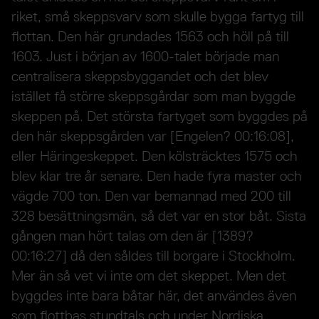
riket, små skeppsvarv som skulle bygga fartyg till
flottan. Den här grundades 1563 och höll på till
1603. Just i början av 1600-talet började man
centralisera skeppsbyggandet och det blev
istället få större skeppsgårdar som man byggde
skeppen på. Det största fartyget som byggdes på
den här skeppsgården var [Engelen? 00:16:08],
eller Häringeskeppet. Den kölsträcktes 1575 och
blev klar tre år senare. Den hade fyra master och
vägde 700 ton. Den var bemannad med 200 till
328 besättningsmän, så det var en stor båt. Sista
gången man hört talas om den är [1389?
00:16:27] då den såldes till borgare i Stockholm.
Mer än så vet vi inte om det skeppet. Men det
byggdes inte bara båtar här, det användes även
som flottbas stundtals och under Nordiska