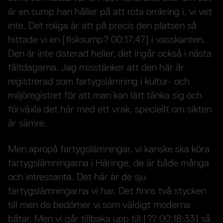
är en sump han håller på att rota omkring i, vi vet
inte. Det roliga är att på precis den platsen så
hittade vi en [fisksump? 00:17:47] i vasskanten.
Den är inte daterad heller, det ingår också i nästa
fältdagarna. Jag misstänker att den här är
registrerad som fartygslämning i kultur- och
miljöregistret för att man kan lätt tänka sig och
förväxla det här med ett vrak, speciellt om sikten
är sämre.
Men apropå fartygslämningar, vi kanske ska köra
fartygslämningarna i Häringe, de är både många
och intressanta. Det här är de sju
fartygslämningarna vi har. Det finns två stycken
till men de bedömer vi som väldigt moderna
båtar. Men vi går tillbaka upp till [?? 00:18:33] så