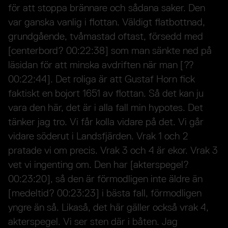
för att stoppa brännare och sådana saker. Den
var ganska vanlig i flottan. Väldigt flatbottnad,
grundgående, tvåmastad oftast, försedd med
[centerbord? 00:22:38] som man sänkte ned på
läsidan för att minska avdriften när man [??
00:22:44]. Det roliga är att Gustaf Horn fick
faktiskt en bojort 1651 av flottan. Så det kan ju
vara den här, det är i alla fall min hypotes. Det
tänker jag tro. Vi får kolla vidare på det. Vi går
vidare söderut i Landsfjärden. Vrak 1 och 2
pratade vi om precis. Vrak 3 och 4 är ekor. Vrak 3
vet vi ingenting om. Den har [akterspegel?
00:23:20], så den är förmodligen inte äldre än
[medeltid? 00:23:23] i bästa fall, förmodligen
yngre än så. Likaså, det här gäller också vrak 4,
akterspegel. Vi ser sten där i båten. Jag