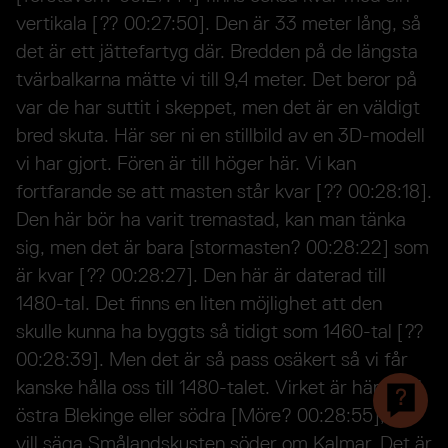
vertikala [?? 00:27:50]. Den är 33 meter lång, så
det är ett jättefartyg där. Bredden på de längsta
tvärbalkarna mätte vi till 9,4 meter. Det beror på
var de har suttit i skeppet, men det är en väldigt
bred skuta. Här ser ni en stillbild av en 3D-modell
vi har gjort. Fören är till höger här. Vi kan
fortfarande se att masten står kvar [?? 00:28:18].
Den här bör ha varit tremastad, kan man tänka
sig, men det är bara [stormasten? 00:28:22] som
är kvar [?? 00:28:27]. Den här är daterad till
1480-tal. Det finns en liten möjlighet att den
skulle kunna ha byggts så tidigt som 1460-tal [??
00:28:39]. Men det är så pass osäkert så vi får
kanske hålla oss till 1480-talet. Virket är hämtat i
östra Blekinge eller södra [Möre? 00:28:55], det
vill säga Smålandskusten söder om Kalmar. Det är