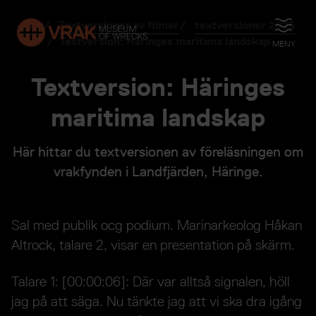
Play
Textversioner av filmer
textversioner 2025
ÖPPNA
Textversion: Häringes maritima landskap
MENY
Textversion: Häringes
maritima landskap
Här hittar du textversionen av föreläsningen om
vrakfynden i Landfjärden, Häringe.
Sal med publik ocg podium. Marinarkeolog Håkan
Altrock, talare 2, visar en presentation på skärm.
Talare 1: [00:00:06]: Där var alltså signalen, höll
jag på att säga. Nu tänkte jag att vi ska dra igång