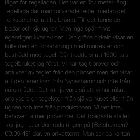
läget för tegelladan. Det var en 157 meter lång
tegellada där man förvarade teglet medan det
torkade efter att ha bränts. Till det fanns det
bodar och sju ugnar. Men inga spår finns
egentligen kvar av det. Den gröna cirkeln visar en
kulle med en försänkning i med murrester och
beströdd med tegel. Där trodde vi att 1600-tals
tegelbruket låg först. Vi har tagit prover och
analyser av teglet från den platsen men det visar
att den leran kom från Nynäshamn och inte från
närområdet. Det kan ju vara så att vi har råkat
analysera en tegelsten från själva huset eller från
ugnen och inte från produktionen. Vi vet inte,
behöver ta mer prover där. Det troligaste stället,
tror jag nu, är den röda ringen på [Betsholmen?
00:09:48] där, en privattomt. Man ser på kartan