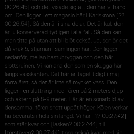
00:26:45] och det visade sig att den har vi hand
om. Den ligger i ett magasin här i Karlskrona [??
00:26:54]. Så den är i sina delar. Det är kul, den
är ju konserverad tydligen i alla fall. Så den kan
man titta på utan att bli blöt också. Ja, sen är det
då vrak 5, stjärnan i samlingen här. Den ligger
nedanför, mellan bastubryggan och den här
slottsruinen. Vi kan ana den som en skugga här
längs vasskanten. Det här är taget tidigt i maj
förra året, så det är inte så mycket vass. Den
ligger i en sluttning med fören på 2 meters djup
och aktern på 8-9 meter. Här är en sonarbild av
densamma, fören snett uppåt höger. Kölen verkar
ha bevarats i hela sin längd. Vi har [?? 00:27:42]
som står kvar och [lasken? 00:27:44] till
[förstäven? 00:27:44] finns också kvar med sin