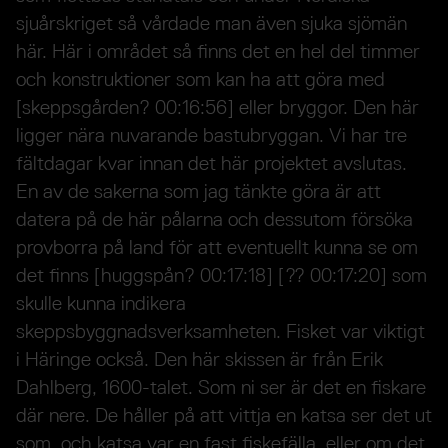
sjuårskriget så vårdade man även sjuka sjömän
här. Här i området så finns det en hel del timmer
och konstruktioner som kan ha att göra med
[skeppsgården? 00:16:56] eller bryggor. Den här
ligger nära nuvarande bastubryggan. Vi har tre
fältdagar kvar innan det här projektet avslutas.
En av de sakerna som jag tänkte göra är att
datera på de här pålarna och dessutom försöka
provborra på land för att eventuellt kunna se om
det finns [huggspån? 00:17:18] [?? 00:17:20] som
skulle kunna indikera
skeppsbyggnadsverksamheten. Fisket var viktigt
i Häringe också. Den här skissen är från Erik
Dahlberg, 1600-talet. Som ni ser är det en fiskare
där nere. De håller på att vittja en katsa ser det ut
som, och katsa var en fast fiskefälla, eller om det