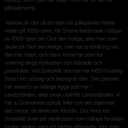
pålspärrarna.
Kanske är det så att den här pålspärren fanns
redan på 1000-talet, för Snorre berättade i början
av 1000-talet om Olof den helige, eller han som
skulle bli Olof den helige, han var ju tonåring vid
den här tiden, och hans fosterfar som for
omkring längs östkusten och härjade och
plundrade. Vid Soteskär ska han ha mött hövding
Sote i ett sjöslag och besegrat den. Den platsen
har ansetts av många ligga just här i
Landsfjärden, eller strax utanför Landsfjärden. Vi
har ju Sotholmen också. Men om det stämmer,
det tvistar de lärde om förstås. Det finns ett
Sotaskär även på västkusten som många forskare
tycker verkar vara ett bättre alternativ. Hur som