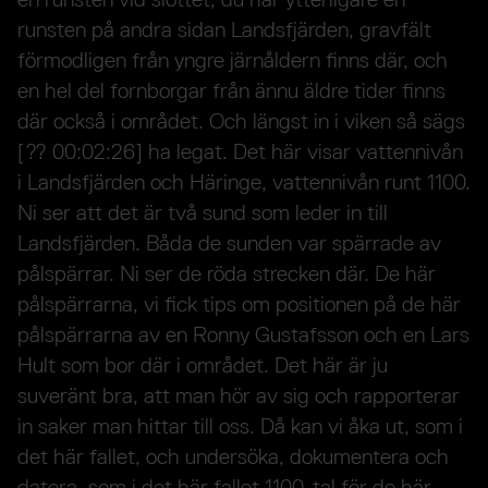
runsten på andra sidan Landsfjärden, gravfält
förmodligen från yngre järnåldern finns där, och
en hel del fornborgar från ännu äldre tider finns
där också i området. Och längst in i viken så sägs
[?? 00:02:26] ha legat. Det här visar vattennivån
i Landsfjärden och Häringe, vattennivån runt 1100.
Ni ser att det är två sund som leder in till
Landsfjärden. Båda de sunden var spärrade av
pålspärrar. Ni ser de röda strecken där. De här
pålspärrarna, vi fick tips om positionen på de här
pålspärrarna av en Ronny Gustafsson och en Lars
Hult som bor där i området. Det här är ju
suveränt bra, att man hör av sig och rapporterar
in saker man hittar till oss. Då kan vi åka ut, som i
det här fallet, och undersöka, dokumentera och
datera, som i det här fallet 1100-tal för de här