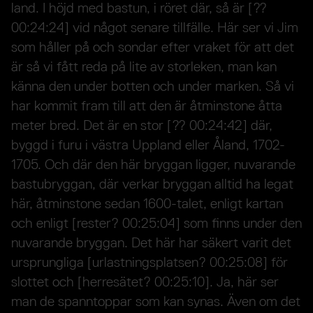
land. I höjd med bastun, i röret där, så är [??
00:24:24] vid något senare tillfälle. Här ser vi Jim
som håller på och sondar efter vraket för att det
är så vi fått reda på lite av storleken, man kan
känna den under botten och under marken. Så vi
har kommit fram till att den är åtminstone åtta
meter bred. Det är en stor [?? 00:24:42] där,
byggd i furu i västra Uppland eller Åland, 1702-
1705. Och där den här bryggan ligger, nuvarande
bastubryggan, där verkar bryggan alltid ha legat
här, åtminstone sedan 1600-talet, enligt kartan
och enligt [rester? 00:25:04] som finns under den
nuvarande bryggan. Det här har säkert varit det
ursprungliga [urlastningsplatsen? 00:25:08] för
slottet och [herresätet? 00:25:10]. Ja, här ser
man de spanntoppar som kan synas. Även om det