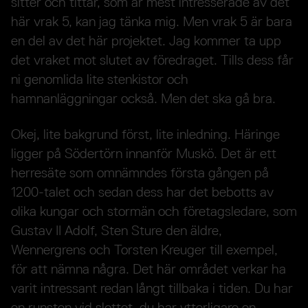
sitter och tittar, som är mest intresserade av det
här vrak 5, kan jag tänka mig. Men vrak 5 är bara
en del av det här projektet. Jag kommer ta upp
det vraket mot slutet av föredraget. Tills dess får
ni genomlida lite stenkistor och
hamnanläggningar också. Men det ska gå bra.
Okej, lite bakgrund först, lite inledning. Häringe
ligger på Södertörn innanför Muskö. Det är ett
herresäte som omnämndes första gången på
1200-talet och sedan dess har det bebotts av
olika kungar och stormän och företagsledare, som
Gustav II Adolf, Sten Sture den äldre,
Wennergrens och Torsten Kreuger till exempel,
för att nämna några. Det här området verkar ha
varit intressant redan långt tillbaka i tiden. Du har
en runsten vid slottet, du har ytterligare en